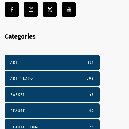
Categories
ART
131
ART / EXPO
203
BASKET
143
BEAUTÉ
199
BEAUTÉ-FEMME
123