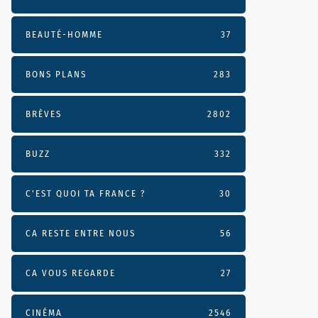
BEAUTÉ-HOMME
37
BONS PLANS
283
BRÈVES
2802
BUZZ
332
C'EST QUOI TA FRANCE ?
30
CA RESTE ENTRE NOUS
56
CA VOUS REGARDE
27
CINÉMA
2546