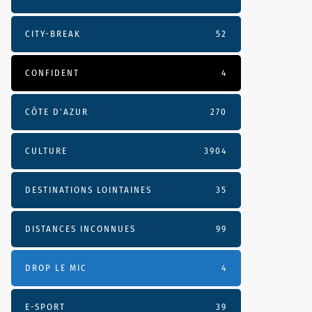
CITY-BREAK
52
CONFIDENT
4
CÔTE D’AZUR
270
CULTURE
3904
DESTINATIONS LOINTAINES
35
DISTANCES INCONNUES
99
DROP LE MIC
4
E-SPORT
39