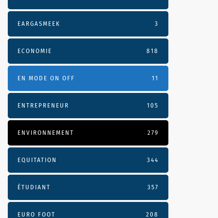
EARGASMEEK
3
ECONOMIE
818
EN MODE ON OFF
11
ENTREPRENEUR
105
ENVIRONNEMENT
279
EQUITATION
344
ÉTUDIANT
357
EURO FOOT
208