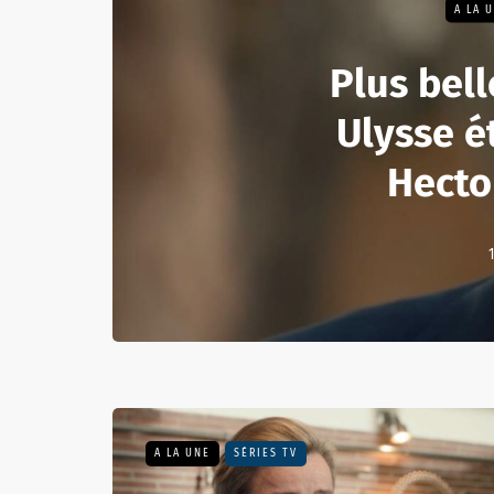
A LA 
Plus belle
Ulysse ét
Hecto
A LA UNE
SÉRIES TV