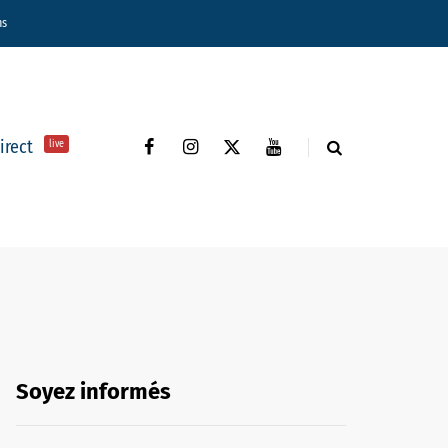
ns
direct
live
Soyez informés