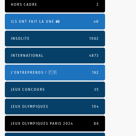
HORS CADRE
2
ILS ONT FAIT LA UNE 📸
48
INSOLITE
1062
INTERNATIONAL
4873
J'ENTREPRENDS ! 🇫🇷
162
JEUX CONCOURS
35
JEUX OLYMPIQUES
104
JEUX OLYMPIQUES PARIS 2024
86