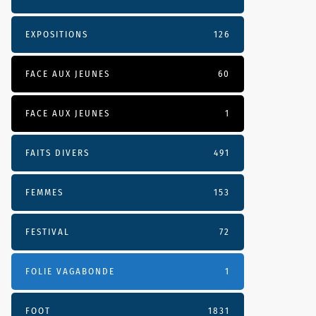
EXPOSITIONS
126
FACE AUX JEUNES
60
FACE AUX JEUNES
1
FAITS DIVERS
491
FEMMES
153
FESTIVAL
72
FOLIE VAGABONDE
1
FOOT
1831