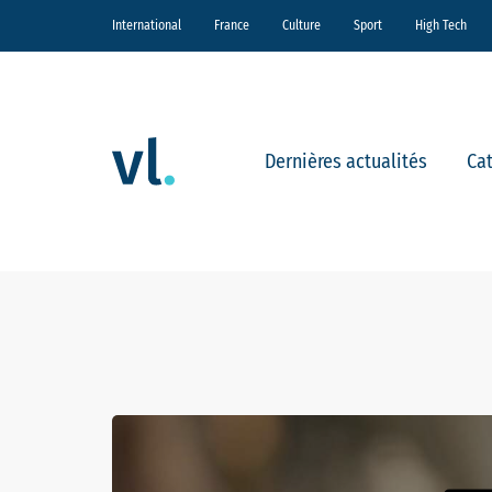
International
France
Culture
Sport
High Tech
Dernières actualités
Ca