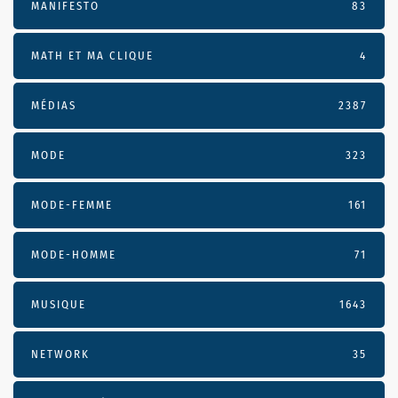
MANIFESTO
83
MATH ET MA CLIQUE
4
MÉDIAS
2387
MODE
323
MODE-FEMME
161
MODE-HOMME
71
MUSIQUE
1643
NETWORK
35