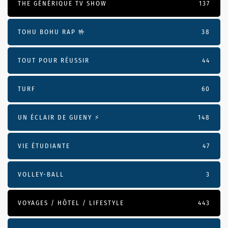
THE GÉNÉRIQUE TV SHOW
137
TOHU BOHU RAP 🤟
38
TOUT POUR RÉUSSIR
44
TURF
60
UN ÉCLAIR DE GUENY ⚡️
148
VIE ÉTUDIANTE
47
VOLLEY-BALL
3
VOYAGES / HÔTEL / LIFESTYLE
443