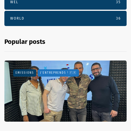
WEL
35
WORLD
36
Popular posts
EMISSIONS
J'ENTREPRENDS ! 🇫🇷