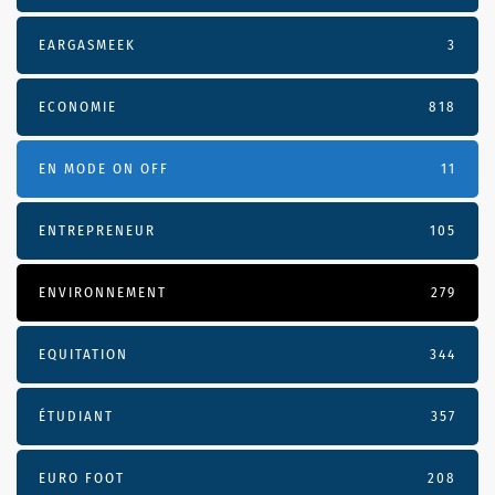
EARGASMEEK
3
ECONOMIE
818
EN MODE ON OFF
11
ENTREPRENEUR
105
ENVIRONNEMENT
279
EQUITATION
344
ÉTUDIANT
357
EURO FOOT
208