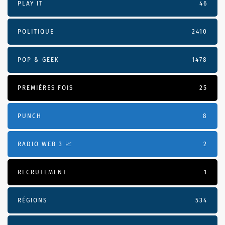
PLAY IT
46
POLITIQUE
2410
POP & GEEK
1478
PREMIÈRES FOIS
25
PUNCH
8
RADIO WEB 3 📈
2
RECRUTEMENT
1
RÉGIONS
534