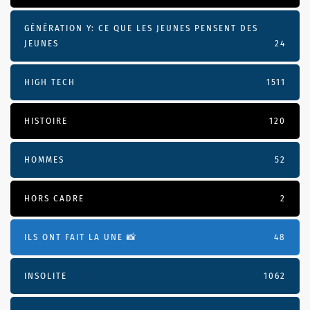
GÉNÉRATION Y: CE QUE LES JEUNES PENSENT DES
JEUNES
24
HIGH TECH
1511
HISTOIRE
120
HOMMES
52
HORS CADRE
2
ILS ONT FAIT LA UNE 📸
48
INSOLITE
1062