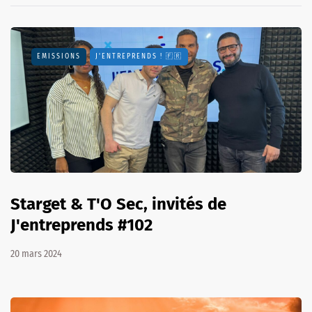
EMISSIONS
J'ENTREPRENDS ! 🇫🇷
Starget & T'O Sec, invités de
J'entreprends #102
20 mars 2024