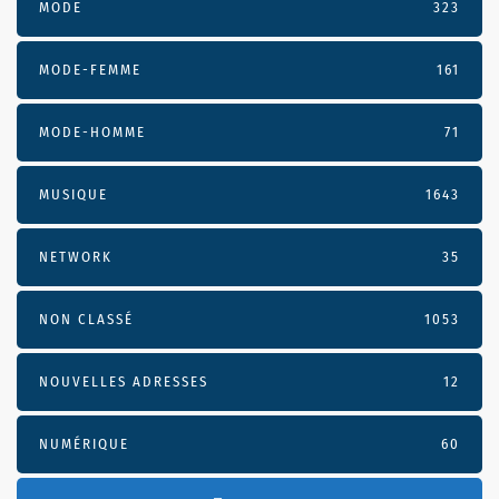
MODE
323
MODE-FEMME
161
MODE-HOMME
71
MUSIQUE
1643
NETWORK
35
NON CLASSÉ
1053
NOUVELLES ADRESSES
12
NUMÉRIQUE
60