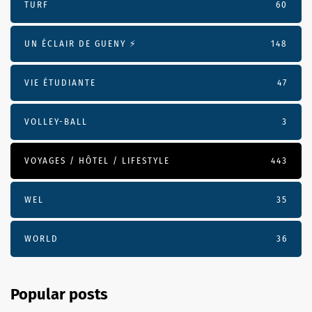
TURF
60
UN ÉCLAIR DE GUENY ⚡️
148
VIE ÉTUDIANTE
47
VOLLEY-BALL
3
VOYAGES / HÔTEL / LIFESTYLE
443
WEL
35
WORLD
36
Popular posts