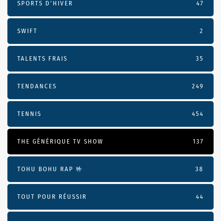
SPORTS D'HIVER
47
SWIFT
2
TALENTS FRAIS
35
TENDANCES
249
TENNIS
454
THE GÉNÉRIQUE TV SHOW
137
TOHU BOHU RAP 🤟
38
TOUT POUR RÉUSSIR
44