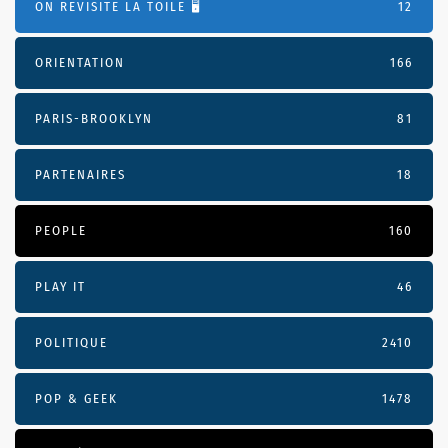
ON REVISITE LA TOILE 🖥️
12
ORIENTATION
166
PARIS-BROOKLYN
81
PARTENAIRES
18
PEOPLE
160
PLAY IT
46
POLITIQUE
2410
POP & GEEK
1478