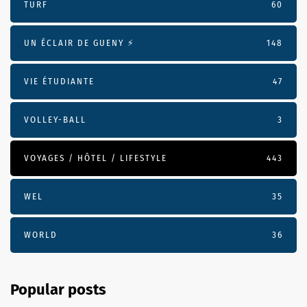
TURF
60
UN ÉCLAIR DE GUENY ⚡️
148
VIE ÉTUDIANTE
47
VOLLEY-BALL
3
VOYAGES / HÔTEL / LIFESTYLE
443
WEL
35
WORLD
36
Popular posts