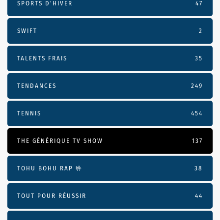
SPORTS D'HIVER
47
SWIFT
2
TALENTS FRAIS
35
TENDANCES
249
TENNIS
454
THE GÉNÉRIQUE TV SHOW
137
TOHU BOHU RAP 🤟
38
TOUT POUR RÉUSSIR
44