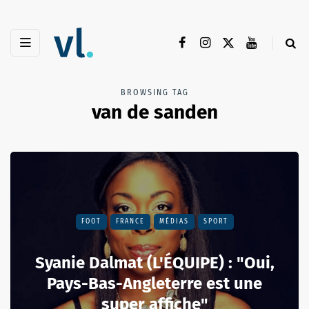
BROWSING TAG
van de sanden
FOOT
FRANCE
MÉDIAS
SPORT
Syanie Dalmat (L'ÉQUIPE) : "Oui,
Pays-Bas-Angleterre est une
super affiche"