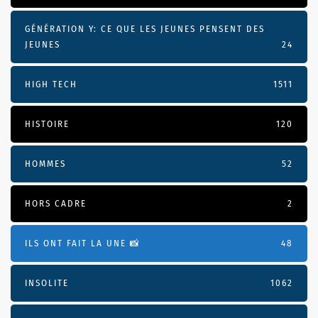
GÉNÉRATION Y: CE QUE LES JEUNES PENSENT DES
JEUNES
24
HIGH TECH
1511
HISTOIRE
120
HOMMES
52
HORS CADRE
2
ILS ONT FAIT LA UNE 📸
48
INSOLITE
1062