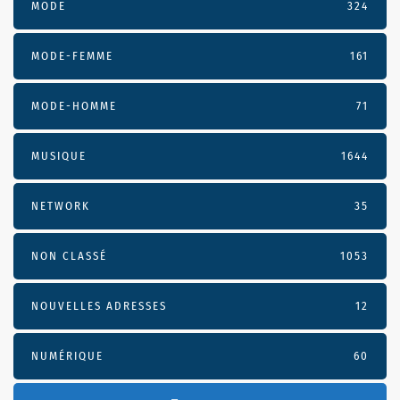
MODE
324
MODE-FEMME
161
MODE-HOMME
71
MUSIQUE
1644
NETWORK
35
NON CLASSÉ
1053
NOUVELLES ADRESSES
12
NUMÉRIQUE
60