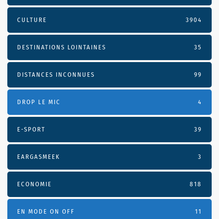
CULTURE
3904
DESTINATIONS LOINTAINES
35
DISTANCES INCONNUES
99
DROP LE MIC
4
E-SPORT
39
EARGASMEEK
3
ECONOMIE
818
EN MODE ON OFF
11