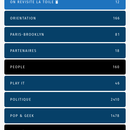
ON REVISITE LA TOILE 🖥️
12
ORIENTATION
166
PARIS-BROOKLYN
81
PARTENAIRES
18
PEOPLE
160
PLAY IT
46
POLITIQUE
2410
POP & GEEK
1478