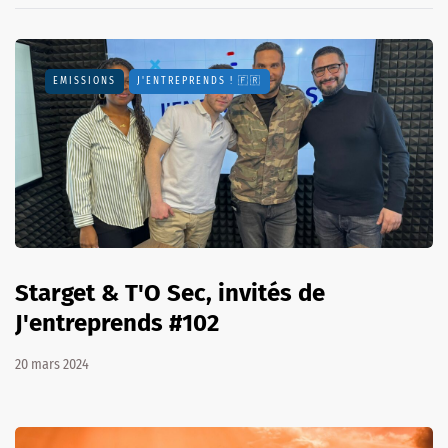
EMISSIONS
J'ENTREPRENDS ! 🇫🇷
Starget & T'O Sec, invités de
J'entreprends #102
20 mars 2024