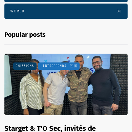
WORLD
36
Popular posts
EMISSIONS
J'ENTREPRENDS ! 🇫🇷
Starget & T'O Sec, invités de