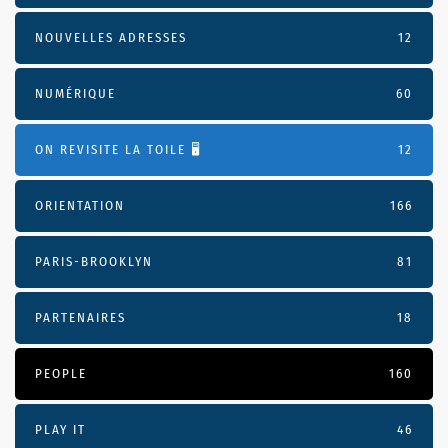
NOUVELLES ADRESSES
12
NUMÉRIQUE
60
ON REVISITE LA TOILE 🖥️
12
ORIENTATION
166
PARIS-BROOKLYN
81
PARTENAIRES
18
PEOPLE
160
PLAY IT
46