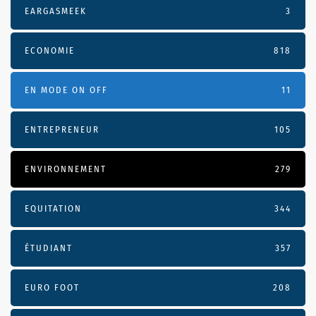
EARGASMEEK
3
ECONOMIE
818
EN MODE ON OFF
11
ENTREPRENEUR
105
ENVIRONNEMENT
279
EQUITATION
344
ÉTUDIANT
357
EURO FOOT
208