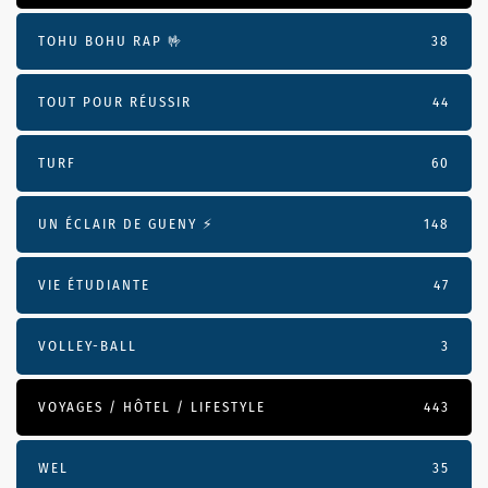
TOHU BOHU RAP 🤟
38
TOUT POUR RÉUSSIR
44
TURF
60
UN ÉCLAIR DE GUENY ⚡️
148
VIE ÉTUDIANTE
47
VOLLEY-BALL
3
VOYAGES / HÔTEL / LIFESTYLE
443
WEL
35