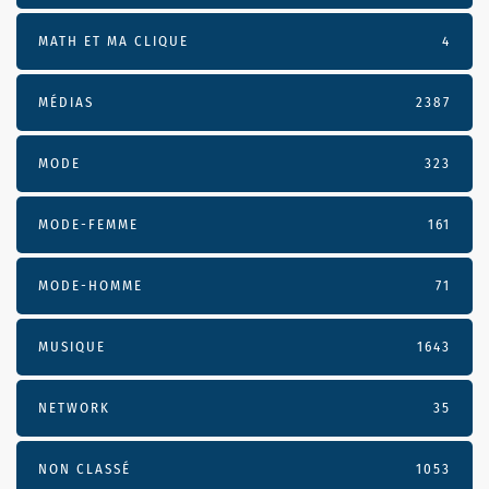
MATH ET MA CLIQUE
4
MÉDIAS
2387
MODE
323
MODE-FEMME
161
MODE-HOMME
71
MUSIQUE
1643
NETWORK
35
NON CLASSÉ
1053