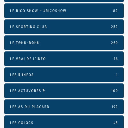
LE RICO SHOW – #RICOSHOW
82
LE SPORTING CLUB
252
LE TØHU-BØHU
269
LE VRAI DE L’INFO
16
LES 5 INFOS
1
LES ACTUVORES 🎙
109
LES AS DU PLACARD
192
LES COLOCS
45