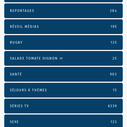
REPORTAGES
284
RÉVEIL MÉDIAS
195
RUGBY
135
SALADE TOMATE OIGNON 🥙
25
SANTÉ
903
SÉJOURS À THÈMES
15
SÉRIES TV
6339
SEXE
123