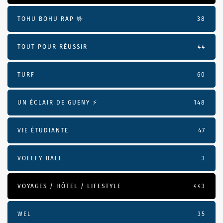
TOHU BOHU RAP 🤟
38
TOUT POUR RÉUSSIR
44
TURF
60
UN ÉCLAIR DE GUENY ⚡️
148
VIE ÉTUDIANTE
47
VOLLEY-BALL
3
VOYAGES / HÔTEL / LIFESTYLE
443
WEL
35