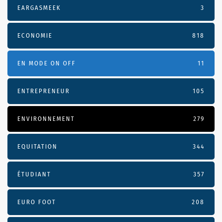
EARGASMEEK
3
ECONOMIE
818
EN MODE ON OFF
11
ENTREPRENEUR
105
ENVIRONNEMENT
279
EQUITATION
344
ÉTUDIANT
357
EURO FOOT
208