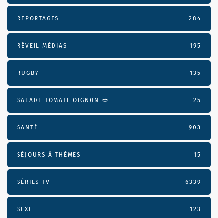
REPORTAGES
284
RÉVEIL MÉDIAS
195
RUGBY
135
SALADE TOMATE OIGNON 🥙
25
SANTÉ
903
SÉJOURS À THÈMES
15
SÉRIES TV
6339
SEXE
123