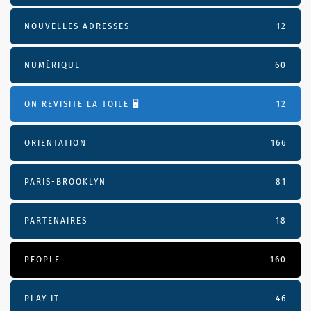
NOUVELLES ADRESSES
12
NUMÉRIQUE
60
ON REVISITE LA TOILE 🖥️
12
ORIENTATION
166
PARIS-BROOKLYN
81
PARTENAIRES
18
PEOPLE
160
PLAY IT
46