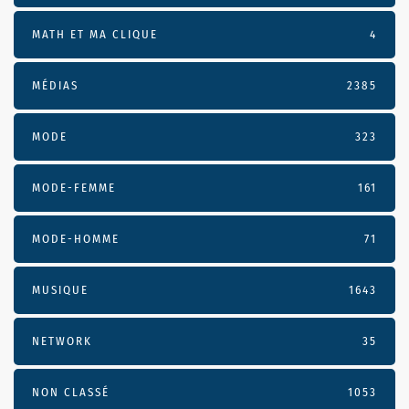
MATH ET MA CLIQUE
4
MÉDIAS
2385
MODE
323
MODE-FEMME
161
MODE-HOMME
71
MUSIQUE
1643
NETWORK
35
NON CLASSÉ
1053