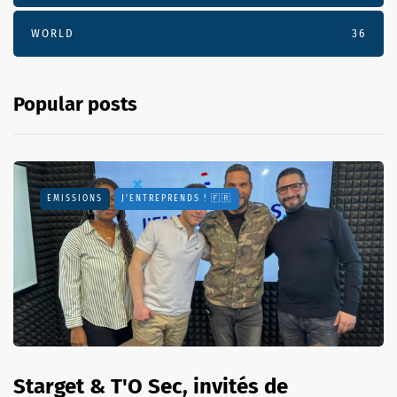
WORLD
36
Popular posts
EMISSIONS
J'ENTREPRENDS ! 🇫🇷
Starget & T'O Sec, invités de