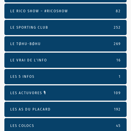
LE RICO SHOW – #RICOSHOW
82
LE SPORTING CLUB
252
LE TØHU-BØHU
269
LE VRAI DE L’INFO
16
LES 5 INFOS
1
LES ACTUVORES 🎙
109
LES AS DU PLACARD
192
LES COLOCS
45