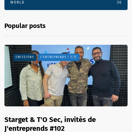
WORLD
36
Popular posts
EMISSIONS
J'ENTREPRENDS ! 🇫🇷
Starget & T'O Sec, invités de
J'entreprends #102