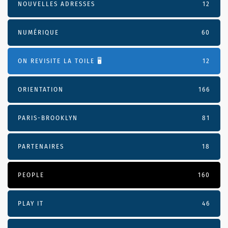
NOUVELLES ADRESSES
12
NUMÉRIQUE
60
ON REVISITE LA TOILE 🖥️
12
ORIENTATION
166
PARIS-BROOKLYN
81
PARTENAIRES
18
PEOPLE
160
PLAY IT
46