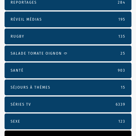
REPORTAGES
284
RÉVEIL MÉDIAS
195
RUGBY
135
SALADE TOMATE OIGNON 🥙
25
SANTÉ
903
SÉJOURS À THÈMES
15
SÉRIES TV
6339
SEXE
123