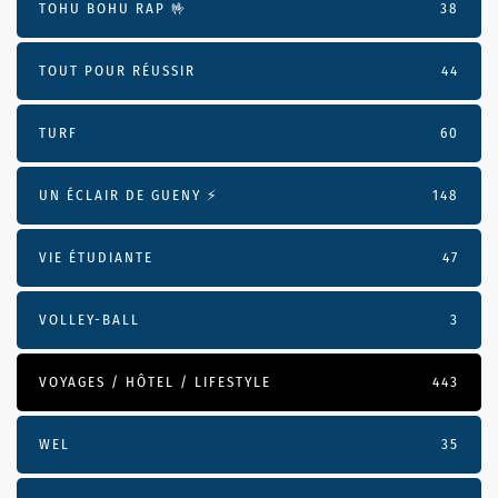
TOHU BOHU RAP 🤟
38
TOUT POUR RÉUSSIR
44
TURF
60
UN ÉCLAIR DE GUENY ⚡️
148
VIE ÉTUDIANTE
47
VOLLEY-BALL
3
VOYAGES / HÔTEL / LIFESTYLE
443
WEL
35