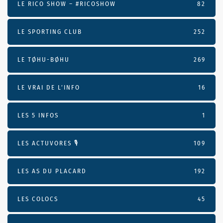
LE RICO SHOW – #RICOSHOW
82
LE SPORTING CLUB
252
LE TØHU-BØHU
269
LE VRAI DE L’INFO
16
LES 5 INFOS
1
LES ACTUVORES 🎙
109
LES AS DU PLACARD
192
LES COLOCS
45