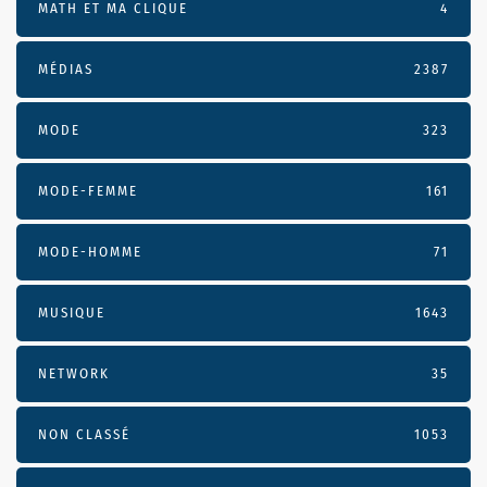
MATH ET MA CLIQUE
4
MÉDIAS
2387
MODE
323
MODE-FEMME
161
MODE-HOMME
71
MUSIQUE
1643
NETWORK
35
NON CLASSÉ
1053