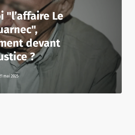
 "l’affaire Le
uarnec",
ement devant
ustice ?
21 mai 2025