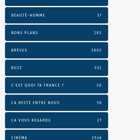
BEAUTÉ-HOMME
37
BONS PLANS
283
BRÈVES
2802
BUZZ
332
C'EST QUOI TA FRANCE ?
30
CA RESTE ENTRE NOUS
56
CA VOUS REGARDE
27
CINÉMA
2546