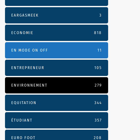
EARGASMEEK
3
ECONOMIE
818
EN MODE ON OFF
11
ENTREPRENEUR
105
ENVIRONNEMENT
279
EQUITATION
344
ÉTUDIANT
357
EURO FOOT
208