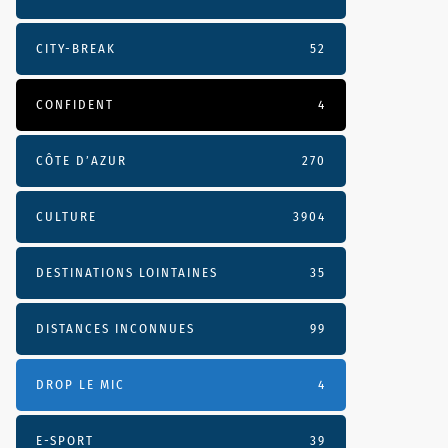
CITY-BREAK
52
CONFIDENT
4
CÔTE D’AZUR
270
CULTURE
3904
DESTINATIONS LOINTAINES
35
DISTANCES INCONNUES
99
DROP LE MIC
4
E-SPORT
39