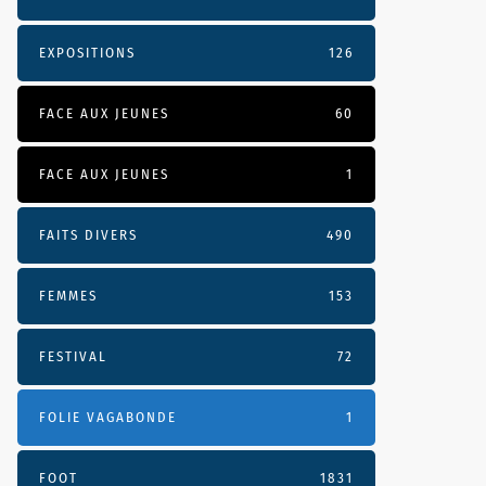
EXPOSITIONS
126
FACE AUX JEUNES
60
FACE AUX JEUNES
1
FAITS DIVERS
490
FEMMES
153
FESTIVAL
72
FOLIE VAGABONDE
1
FOOT
1831