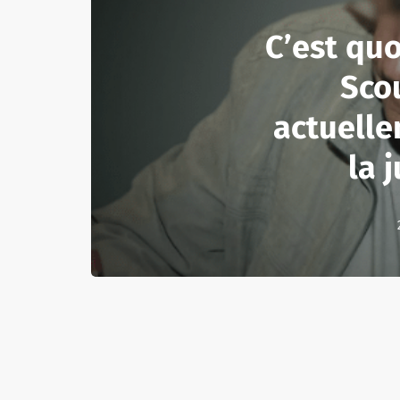
C’est quoi
Sco
actuell
la j