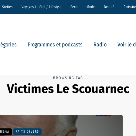
Sorties
Voyages / Hôtel / Lifestyle
Sexo
Mode
Beauté
Émissio
tégories
Programmes et podcasts
Radio
Voir le 
BROWSING TAG
Victimes Le Scouarnec
THEMA
FAITS DIVERS