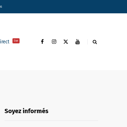
ns
direct
live
Soyez informés