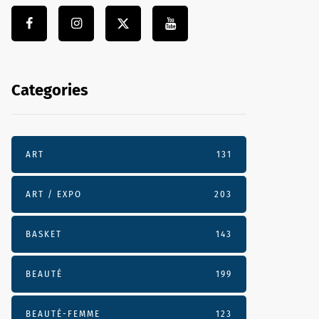
Categories
ART
131
ART / EXPO
203
BASKET
143
BEAUTÉ
199
BEAUTÉ-FEMME
123