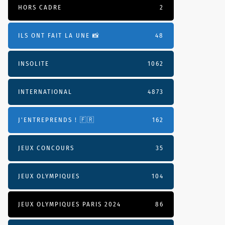
HORS CADRE
2
ILS ONT FAIT LA UNE 📸
48
INSOLITE
1062
INTERNATIONAL
4873
J'ENTREPRENDS ! 🇫🇷
162
JEUX CONCOURS
35
JEUX OLYMPIQUES
104
JEUX OLYMPIQUES PARIS 2024
86