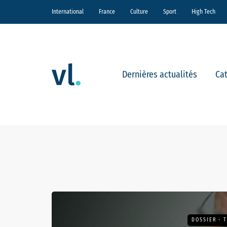
International
France
Culture
Sport
High Tech
Dernières actualités
Ca
DOSSIER - 