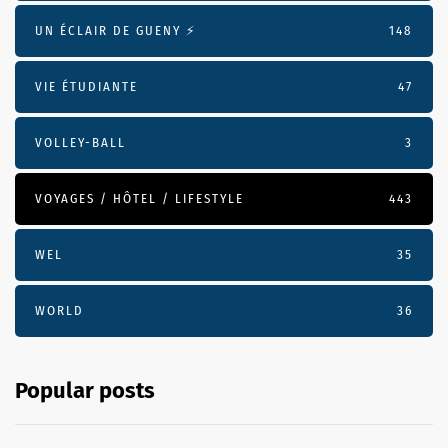
UN ÉCLAIR DE GUENY ⚡️
148
VIE ÉTUDIANTE
47
VOLLEY-BALL
3
VOYAGES / HÔTEL / LIFESTYLE
443
WEL
35
WORLD
36
Popular posts