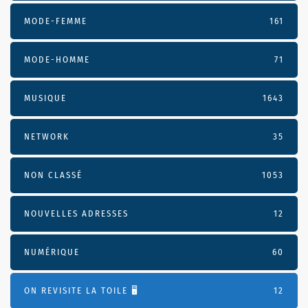
MODE-FEMME
161
MODE-HOMME
71
MUSIQUE
1643
NETWORK
35
NON CLASSÉ
1053
NOUVELLES ADRESSES
12
NUMÉRIQUE
60
ON REVISITE LA TOILE 🖥️
12