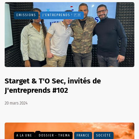
EMISSIONS
J'ENTREPRENDS ! 🇫🇷
Starget & T'O Sec, invités de
J'entreprends #102
20 mars 2024
A LA UNE
DOSSIER - THEMA
FRANCE
SOCIÉTÉ