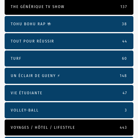
THE GÉNÉRIQUE TV SHOW
137
TOHU BOHU RAP 🤟
38
TOUT POUR RÉUSSIR
44
TURF
60
UN ÉCLAIR DE GUENY ⚡️
148
VIE ÉTUDIANTE
47
VOLLEY-BALL
3
VOYAGES / HÔTEL / LIFESTYLE
443