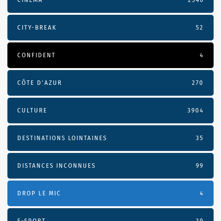
CITY-BREAK
52
CONFIDENT
4
CÔTE D’AZUR
270
CULTURE
3904
DESTINATIONS LOINTAINES
35
DISTANCES INCONNUES
99
DROP LE MIC
4
E-SPORT
39