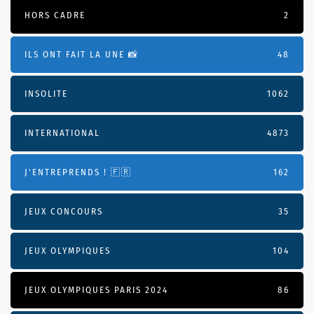
HORS CADRE
2
ILS ONT FAIT LA UNE 📸
48
INSOLITE
1062
INTERNATIONAL
4873
J'ENTREPRENDS ! 🇫🇷
162
JEUX CONCOURS
35
JEUX OLYMPIQUES
104
JEUX OLYMPIQUES PARIS 2024
86