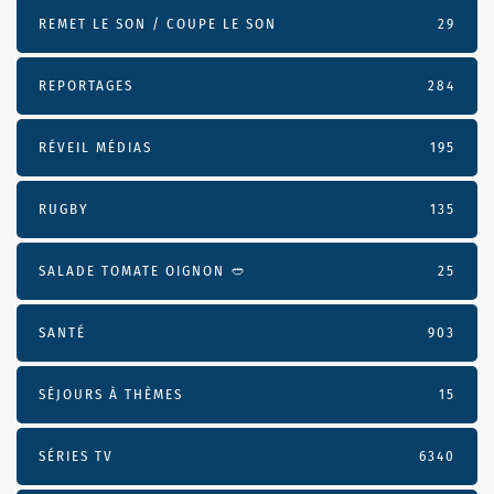
REMET LE SON / COUPE LE SON
29
REPORTAGES
284
RÉVEIL MÉDIAS
195
RUGBY
135
SALADE TOMATE OIGNON 🥙
25
SANTÉ
903
SÉJOURS À THÈMES
15
SÉRIES TV
6340