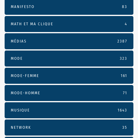
MANIFESTO
83
MATH ET MA CLIQUE
4
MÉDIAS
2387
MODE
323
MODE-FEMME
161
MODE-HOMME
71
MUSIQUE
1643
NETWORK
35