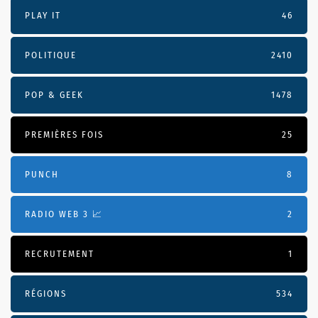
PLAY IT
46
POLITIQUE
2410
POP & GEEK
1478
PREMIÈRES FOIS
25
PUNCH
8
RADIO WEB 3 📈
2
RECRUTEMENT
1
RÉGIONS
534