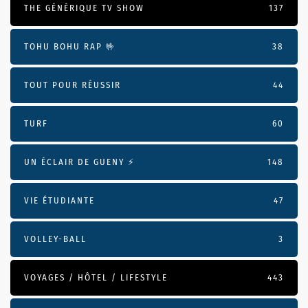
THE GÉNÉRIQUE TV SHOW
137
TOHU BOHU RAP 🤟
38
TOUT POUR RÉUSSIR
44
TURF
60
UN ÉCLAIR DE GUENY ⚡️
148
VIE ÉTUDIANTE
47
VOLLEY-BALL
3
VOYAGES / HÔTEL / LIFESTYLE
443