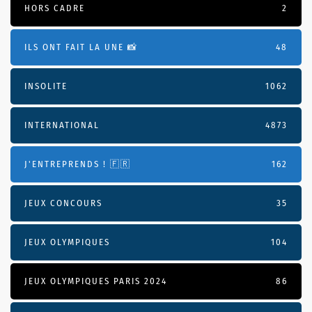
HORS CADRE
2
ILS ONT FAIT LA UNE 📸
48
INSOLITE
1062
INTERNATIONAL
4873
J'ENTREPRENDS ! 🇫🇷
162
JEUX CONCOURS
35
JEUX OLYMPIQUES
104
JEUX OLYMPIQUES PARIS 2024
86