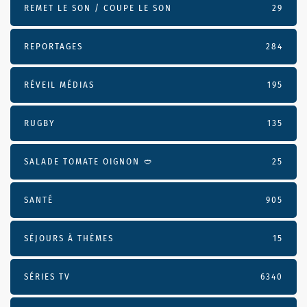
REMET LE SON / COUPE LE SON
29
REPORTAGES
284
RÉVEIL MÉDIAS
195
RUGBY
135
SALADE TOMATE OIGNON 🥙
25
SANTÉ
905
SÉJOURS À THÈMES
15
SÉRIES TV
6340