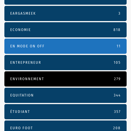
EARGASMEEK
3
ECONOMIE
818
EN MODE ON OFF
11
ENTREPRENEUR
105
ENVIRONNEMENT
279
EQUITATION
344
ÉTUDIANT
357
EURO FOOT
208