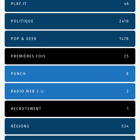
PLAY IT
46
POLITIQUE
2410
POP & GEEK
1478
PREMIÈRES FOIS
25
PUNCH
8
RADIO WEB 3 📈
2
RECRUTEMENT
1
RÉGIONS
534