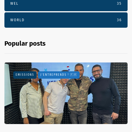
WEL
35
WORLD
36
Popular posts
EMISSIONS
J'ENTREPRENDS ! 🇫🇷