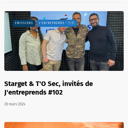
EMISSIONS
J'ENTREPRENDS ! 🇫🇷
Starget & T'O Sec, invités de
J'entreprends #102
20 mars 2024