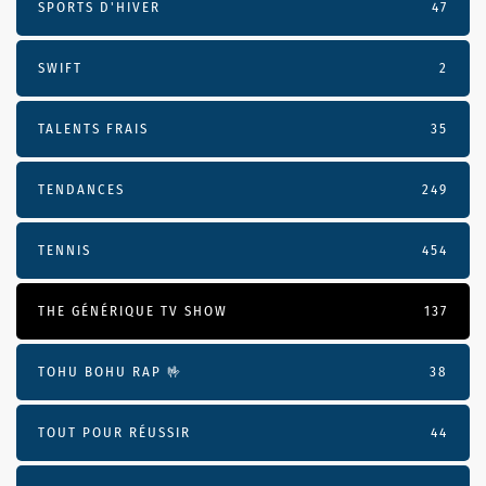
SPORTS D'HIVER
47
SWIFT
2
TALENTS FRAIS
35
TENDANCES
249
TENNIS
454
THE GÉNÉRIQUE TV SHOW
137
TOHU BOHU RAP 🤟
38
TOUT POUR RÉUSSIR
44