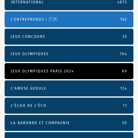
INTERNATIONAL
4873
J'ENTREPRENDS ! 🇫🇷
162
JEUX CONCOURS
35
JEUX OLYMPIQUES
104
JEUX OLYMPIQUES PARIS 2024
86
L'AMUSE GUEULE
124
L’ÉCHO DE L’ÉCO
11
LA BARONNE ET COMPAGNIE
30