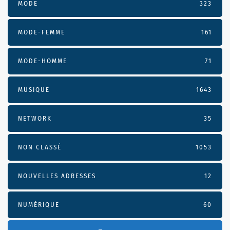
MODE
323
MODE-FEMME
161
MODE-HOMME
71
MUSIQUE
1643
NETWORK
35
NON CLASSÉ
1053
NOUVELLES ADRESSES
12
NUMÉRIQUE
60