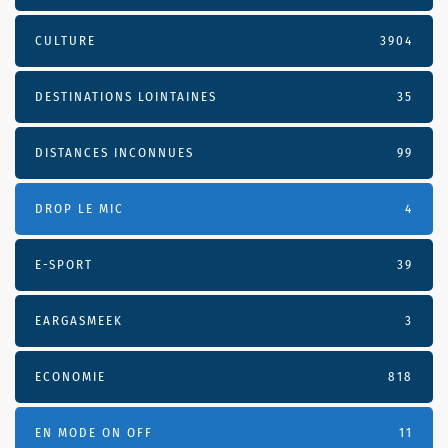
CULTURE
3904
DESTINATIONS LOINTAINES
35
DISTANCES INCONNUES
99
DROP LE MIC
4
E-SPORT
39
EARGASMEEK
3
ECONOMIE
818
EN MODE ON OFF
11