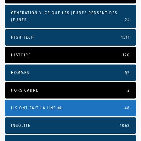
GÉNÉRATION Y: CE QUE LES JEUNES PENSENT DES
JEUNES
24
HIGH TECH
1511
HISTOIRE
120
HOMMES
52
HORS CADRE
2
ILS ONT FAIT LA UNE 📸
48
INSOLITE
1062