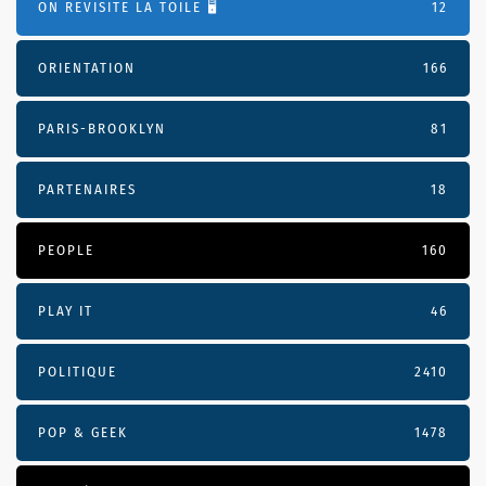
ON REVISITE LA TOILE 🖥️
12
ORIENTATION
166
PARIS-BROOKLYN
81
PARTENAIRES
18
PEOPLE
160
PLAY IT
46
POLITIQUE
2410
POP & GEEK
1478