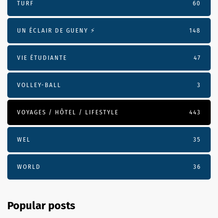
TURF
60
UN ÉCLAIR DE GUENY ⚡️
148
VIE ÉTUDIANTE
47
VOLLEY-BALL
3
VOYAGES / HÔTEL / LIFESTYLE
443
WEL
35
WORLD
36
Popular posts