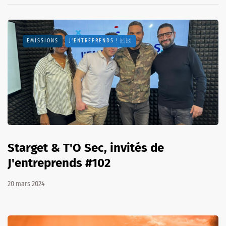
EMISSIONS
J'ENTREPRENDS ! 🇫🇷
Starget & T'O Sec, invités de
J'entreprends #102
20 mars 2024