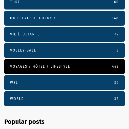
TURF
60
UN ÉCLAIR DE GUENY ⚡️
148
VIE ÉTUDIANTE
47
VOLLEY-BALL
3
VOYAGES / HÔTEL / LIFESTYLE
443
WEL
35
WORLD
36
Popular posts