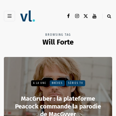
BROWSING TAG
Will Forte
A LA UNE
BRÈVES
SÉRIES TV
MacGruber : la plateforme
Peacock commande la parodie
de MacGyver