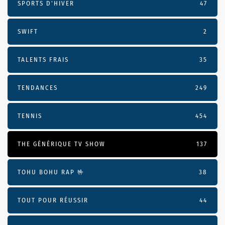
SPORTS D'HIVER
47
SWIFT
2
TALENTS FRAIS
35
TENDANCES
249
TENNIS
454
THE GÉNÉRIQUE TV SHOW
137
TOHU BOHU RAP 🤟
38
TOUT POUR RÉUSSIR
44