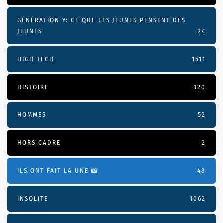
GÉNÉRATION Y: CE QUE LES JEUNES PENSENT DES
JEUNES
24
HIGH TECH
1511
HISTOIRE
120
HOMMES
52
HORS CADRE
2
ILS ONT FAIT LA UNE 📸
48
INSOLITE
1062