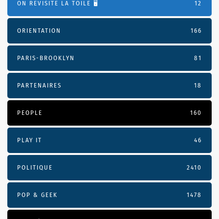
ON REVISITE LA TOILE 🖥️
12
ORIENTATION
166
PARIS-BROOKLYN
81
PARTENAIRES
18
PEOPLE
160
PLAY IT
46
POLITIQUE
2410
POP & GEEK
1478