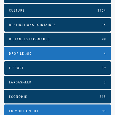
CULTURE
3904
DESTINATIONS LOINTAINES
35
DISTANCES INCONNUES
99
DROP LE MIC
4
E-SPORT
39
EARGASMEEK
3
ECONOMIE
818
EN MODE ON OFF
11