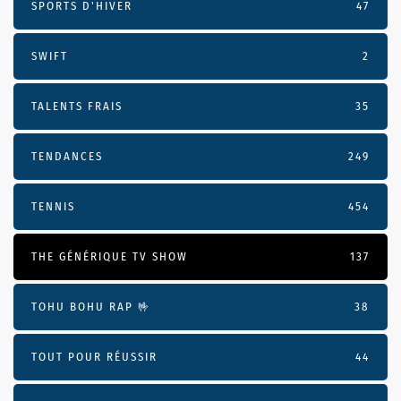
SPORTS D'HIVER
47
SWIFT
2
TALENTS FRAIS
35
TENDANCES
249
TENNIS
454
THE GÉNÉRIQUE TV SHOW
137
TOHU BOHU RAP 🤟
38
TOUT POUR RÉUSSIR
44