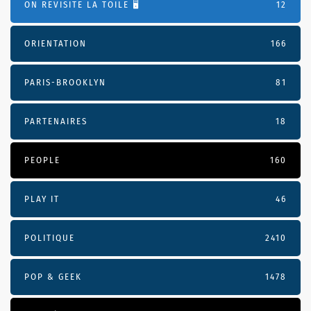
ON REVISITE LA TOILE 🖥️
12
ORIENTATION
166
PARIS-BROOKLYN
81
PARTENAIRES
18
PEOPLE
160
PLAY IT
46
POLITIQUE
2410
POP & GEEK
1478