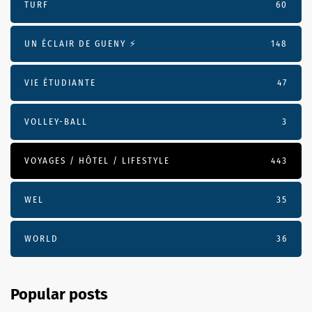
TURF
60
UN ÉCLAIR DE GUENY ⚡️
148
VIE ÉTUDIANTE
47
VOLLEY-BALL
3
VOYAGES / HÔTEL / LIFESTYLE
443
WEL
35
WORLD
36
Popular posts