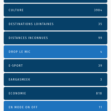
CULTURE
3904
DESTINATIONS LOINTAINES
35
DISTANCES INCONNUES
99
DROP LE MIC
4
E-SPORT
39
EARGASMEEK
3
ECONOMIE
818
EN MODE ON OFF
11