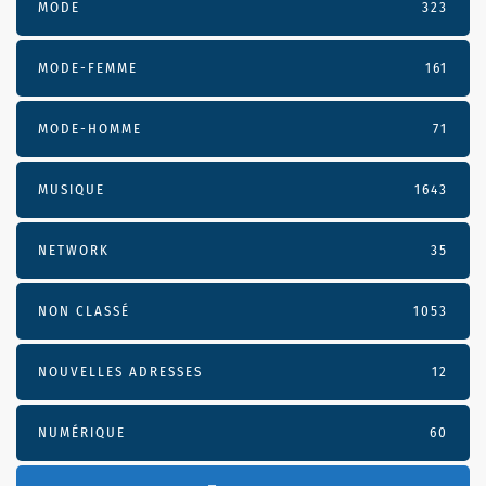
MODE
323
MODE-FEMME
161
MODE-HOMME
71
MUSIQUE
1643
NETWORK
35
NON CLASSÉ
1053
NOUVELLES ADRESSES
12
NUMÉRIQUE
60