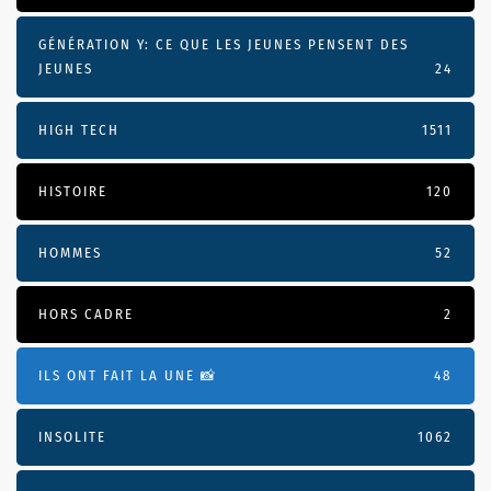
GÉNÉRATION Y: CE QUE LES JEUNES PENSENT DES
JEUNES
24
HIGH TECH
1511
HISTOIRE
120
HOMMES
52
HORS CADRE
2
ILS ONT FAIT LA UNE 📸
48
INSOLITE
1062