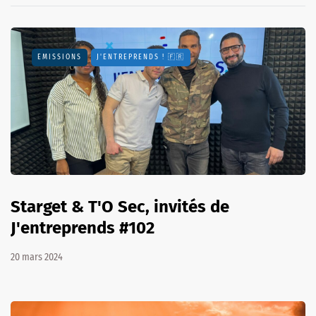
EMISSIONS
J'ENTREPRENDS ! 🇫🇷
Starget & T'O Sec, invités de
J'entreprends #102
20 mars 2024