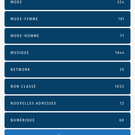
MODE
324
MODE-FEMME
161
MODE-HOMME
71
MUSIQUE
1644
NETWORK
35
NON CLASSÉ
1053
NOUVELLES ADRESSES
12
NUMÉRIQUE
60