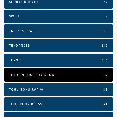
SPORTS D'HIVER
47
SWIFT
2
TALENTS FRAIS
35
TENDANCES
249
TENNIS
454
THE GÉNÉRIQUE TV SHOW
137
TOHU BOHU RAP 🤟
38
TOUT POUR RÉUSSIR
44