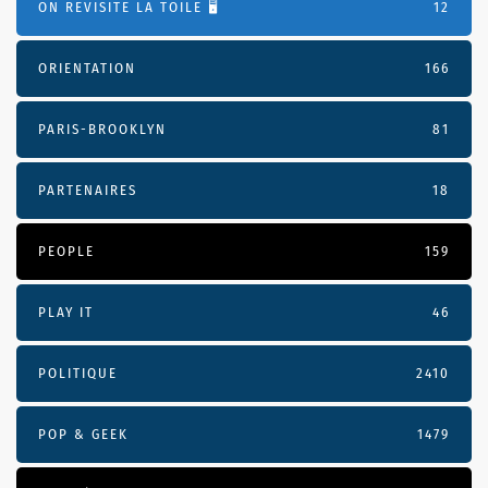
ON REVISITE LA TOILE 🖥️
12
ORIENTATION
166
PARIS-BROOKLYN
81
PARTENAIRES
18
PEOPLE
159
PLAY IT
46
POLITIQUE
2410
POP & GEEK
1479