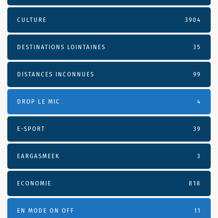
CULTURE
3904
DESTINATIONS LOINTAINES
35
DISTANCES INCONNUES
99
DROP LE MIC
4
E-SPORT
39
EARGASMEEK
3
ECONOMIE
818
EN MODE ON OFF
11