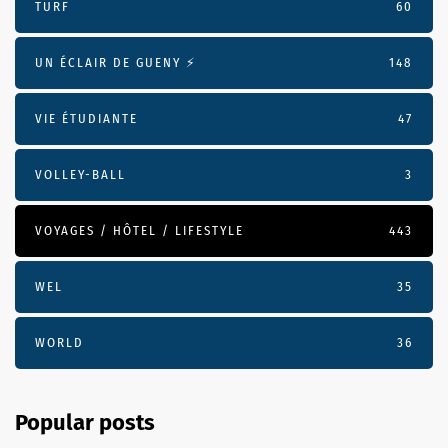
TURF
60
UN ÉCLAIR DE GUENY ⚡️
148
VIE ÉTUDIANTE
47
VOLLEY-BALL
3
VOYAGES / HÔTEL / LIFESTYLE
443
WEL
35
WORLD
36
Popular posts