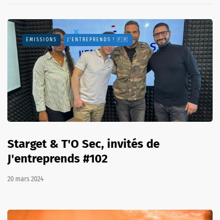
EMISSIONS
J'ENTREPRENDS ! 🇫🇷
Starget & T'O Sec, invités de
J'entreprends #102
20 mars 2024