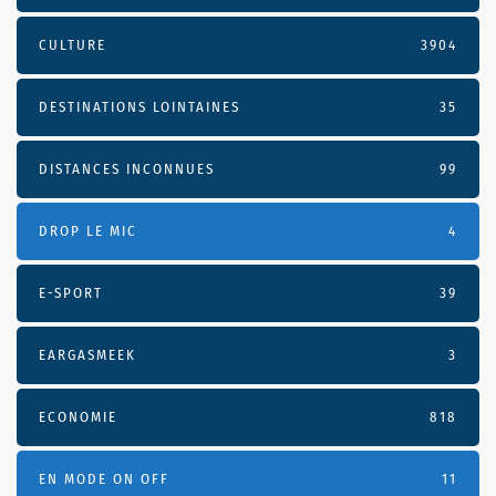
CULTURE
3904
DESTINATIONS LOINTAINES
35
DISTANCES INCONNUES
99
DROP LE MIC
4
E-SPORT
39
EARGASMEEK
3
ECONOMIE
818
EN MODE ON OFF
11