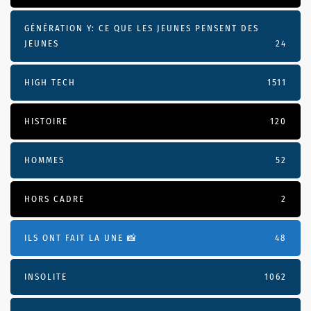
GÉNÉRATION Y: CE QUE LES JEUNES PENSENT DES
JEUNES
24
HIGH TECH
1511
HISTOIRE
120
HOMMES
52
HORS CADRE
2
ILS ONT FAIT LA UNE 📸
48
INSOLITE
1062