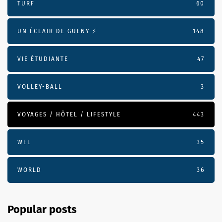
TURF
60
UN ÉCLAIR DE GUENY ⚡️
148
VIE ÉTUDIANTE
47
VOLLEY-BALL
3
VOYAGES / HÔTEL / LIFESTYLE
443
WEL
35
WORLD
36
Popular posts