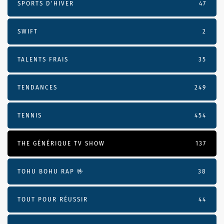
SPORTS D'HIVER
47
SWIFT
2
TALENTS FRAIS
35
TENDANCES
249
TENNIS
454
THE GÉNÉRIQUE TV SHOW
137
TOHU BOHU RAP 🤟
38
TOUT POUR RÉUSSIR
44