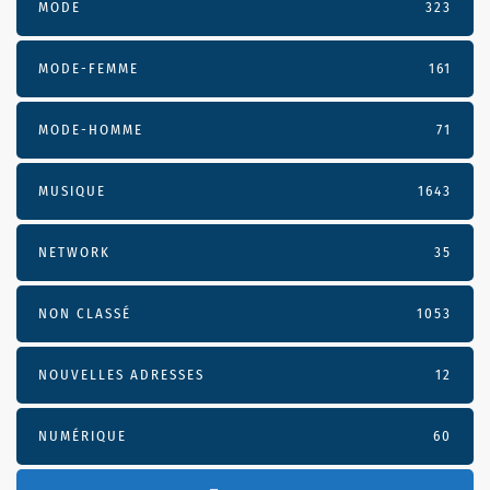
MODE
323
MODE-FEMME
161
MODE-HOMME
71
MUSIQUE
1643
NETWORK
35
NON CLASSÉ
1053
NOUVELLES ADRESSES
12
NUMÉRIQUE
60