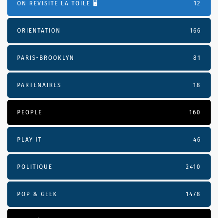
ON REVISITE LA TOILE 🖥️
12
ORIENTATION
166
PARIS-BROOKLYN
81
PARTENAIRES
18
PEOPLE
160
PLAY IT
46
POLITIQUE
2410
POP & GEEK
1478