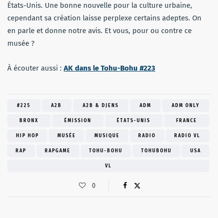
États-Unis. Une bonne nouvelle pour la culture urbaine,
cependant sa création laisse perplexe certains adeptes. On
en parle et donne notre avis. Et vous, pour ou contre ce
musée ?
À écouter aussi :
AK dans le Tohu-Bohu #223
#225
A2B
A2B & DJENS
ADM
ADM ONLY
BRONX
ÉMISSION
ÉTATS-UNIS
FRANCE
HIP HOP
MUSÉE
MUSIQUE
RADIO
RADIO VL
RAP
RAPGAME
TOHU-BOHU
TOHUBOHU
USA
VL
0