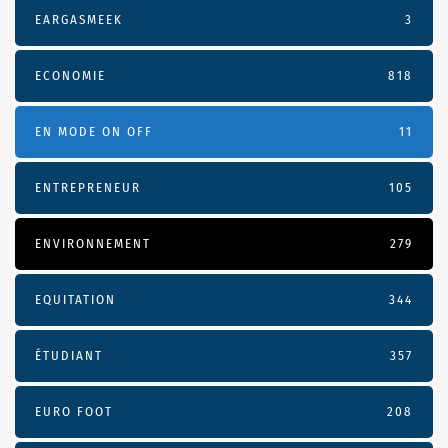
EARGASMEEK
3
ECONOMIE
818
EN MODE ON OFF
11
ENTREPRENEUR
105
ENVIRONNEMENT
279
EQUITATION
344
ÉTUDIANT
357
EURO FOOT
208