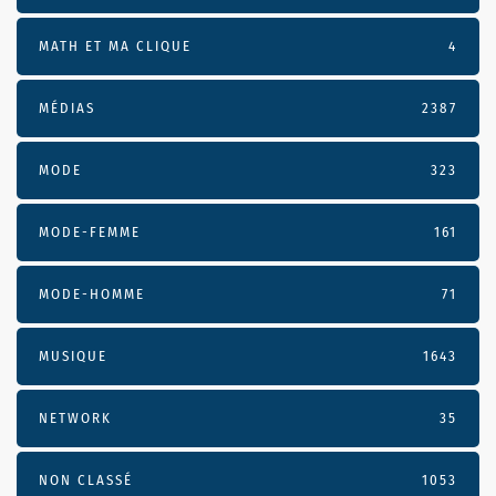
MATH ET MA CLIQUE
4
MÉDIAS
2387
MODE
323
MODE-FEMME
161
MODE-HOMME
71
MUSIQUE
1643
NETWORK
35
NON CLASSÉ
1053