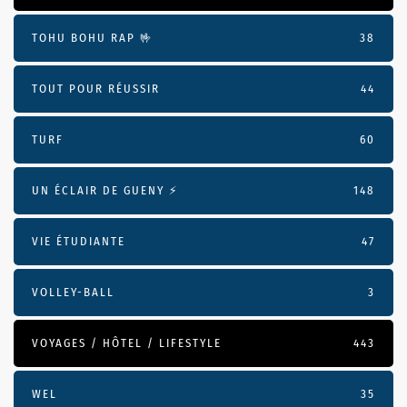
TOHU BOHU RAP 🤟
38
TOUT POUR RÉUSSIR
44
TURF
60
UN ÉCLAIR DE GUENY ⚡️
148
VIE ÉTUDIANTE
47
VOLLEY-BALL
3
VOYAGES / HÔTEL / LIFESTYLE
443
WEL
35