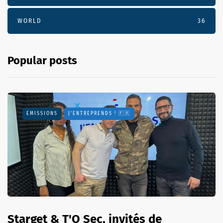
WORLD
36
Popular posts
EMISSIONS
J'ENTREPRENDS ! 🇫🇷
Starget & T'O Sec, invités de