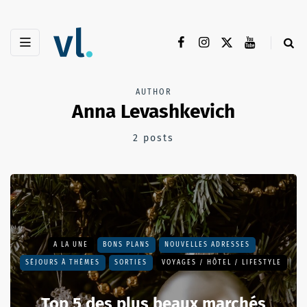
AUTHOR
Anna Levashkevich
2 posts
A LA UNE
BONS PLANS
NOUVELLES ADRESSES
SÉJOURS À THÈMES
SORTIES
VOYAGES / HÔTEL / LIFESTYLE
Top 5 des plus beaux marchés