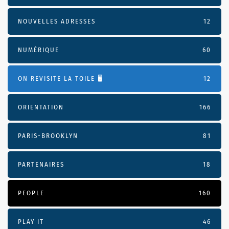
NOUVELLES ADRESSES
12
NUMÉRIQUE
60
ON REVISITE LA TOILE 🖥️
12
ORIENTATION
166
PARIS-BROOKLYN
81
PARTENAIRES
18
PEOPLE
160
PLAY IT
46