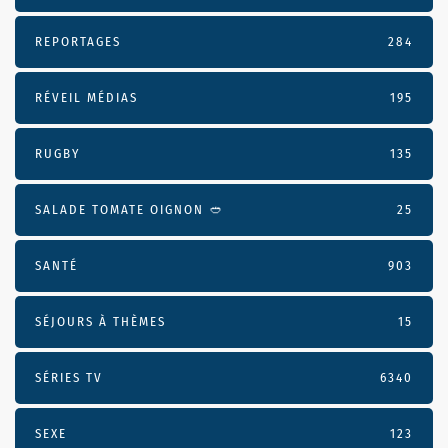
REPORTAGES
284
RÉVEIL MÉDIAS
195
RUGBY
135
SALADE TOMATE OIGNON 🥙
25
SANTÉ
903
SÉJOURS À THÈMES
15
SÉRIES TV
6340
SEXE
123