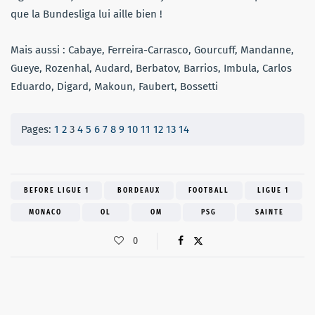
que la Bundesliga lui aille bien !
Mais aussi : Cabaye, Ferreira-Carrasco, Gourcuff, Mandanne,
Gueye, Rozenhal, Audard, Berbatov, Barrios, Imbula, Carlos
Eduardo, Digard, Makoun, Faubert, Bossetti
Pages:
1
2
3
4
5
6
7
8
9
10
11
12
13
14
BEFORE LIGUE 1
BORDEAUX
FOOTBALL
LIGUE 1
MONACO
OL
OM
PSG
SAINTE
0