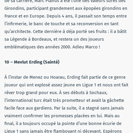
de sa carrière, Marc Planus a été l’une des valeurs sures des
Girondins, participant grandement aux épopées girondins en
France et en Europe. Depuis 4 ans, il passait son temps entre
l’infirmerie, le banc de touche et sa reconversion en tant
qu’architecte. Cette dernière à déja porté ses fruits : il a bâtit
sa Légende à Bordeaux, et restera un des joueurs
emblématiques des années 2000. Adieu Marco !
10 – Mevlut Erding (Sainté)
À l’instar de Menez ou Hoarau, Erding fait partie de ce genre
joueur qui ont explosé assez jeune en Ligue 1 et nous ont fait
rêver trop grand pour eux. À ses débuts à Sochaux,
l’international turc était très prometteur et avait la gâchette
facile face aux gardiens. Par la suite, il a stagné sans jamais
vraiment confirmer les promesses placées en lui. Mais au
final, il a toujours occupé la pointe d’une bonne écurie de
Ligue 1 sans jamais être flamboyant ni décevant. Espérons