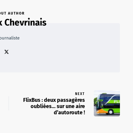
OUT AUTHOR
k Chevrinais
ournaliste
NEXT
FlixBus : deux passagères
oubliées… sur une aire
d’autoroute !