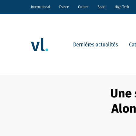
International
France
Culture
Sport
High Tech
Dernières actualités
Ca
Une 
Alon