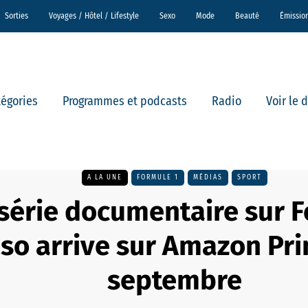
Sorties
Voyages / Hôtel / Lifestyle
Sexo
Mode
Beauté
Émissio
tégories
Programmes et podcasts
Radio
Voir le 
A LA UNE
FORMULE 1
MÉDIAS
SPORT
série documentaire sur 
so arrive sur Amazon Pri
septembre