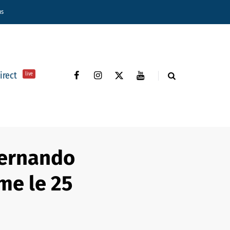
ns
direct
live
Fernando
me le 25