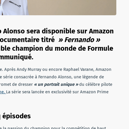
do Alonso sera disponible sur Amazon
documentaire titré
» Fernando »
double champion du monde de Formule
ommuniqué.
côte. Après Andy Murray ou encore Raphael Varane, Amazon
ne série consacrée à Fernando Alonso, une légende de
promet de dresser
« un portrait unique »
du célèbre pilote
ine.
La série sera lancée en exclusivité sur Amazon Prime
q épisodes
e la passion du champion pour la compétition de haut