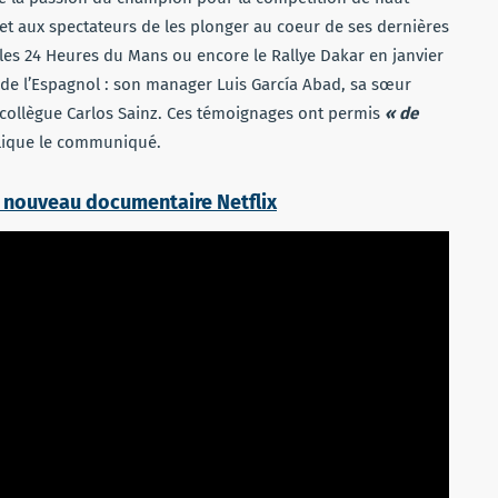
et aux spectateurs de les plonger au coeur de ses dernières
 les 24 Heures du Mans ou encore le Rallye Dakar en janvier
 de l’Espagnol : son manager Luis García Abad, sa sœur
collègue Carlos Sainz. Ces témoignages ont permis
« de
ique le communiqué.
le nouveau documentaire Netflix