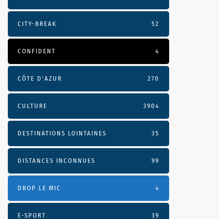
CITY-BREAK
52
CONFIDENT
4
CÔTE D’AZUR
270
CULTURE
3904
DESTINATIONS LOINTAINES
35
DISTANCES INCONNUES
99
DROP LE MIC
4
E-SPORT
39