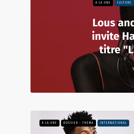
A LA UNE
CULTURE
Lous an
invite H
titre "
1
A LA UNE
DOSSIER - THEMA
INTERNATIONAL