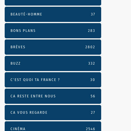
BEAUTÉ-HOMME
37
BONS PLANS
283
BRÈVES
2802
BUZZ
332
C'EST QUOI TA FRANCE ?
30
CA RESTE ENTRE NOUS
56
CA VOUS REGARDE
27
CINÉMA
2546