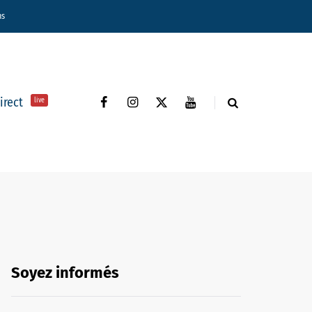
ns
direct
live
Soyez informés