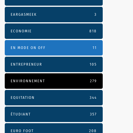
EARGASMEEK
3
ECONOMIE
818
EN MODE ON OFF
11
ENTREPRENEUR
105
ENVIRONNEMENT
279
EQUITATION
344
ÉTUDIANT
357
EURO FOOT
208