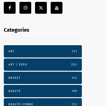
Categories
ART
131
ART / EXPO
203
BASKET
143
BEAUTÉ
199
BEAUTÉ-FEMME
123