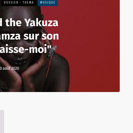
DOSSIER - THEMA
MUSIQUE
d the Yakuza
amza sur son
Laisse-moi"
0 août 2020