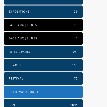
EXPOSITIONS
126
FACE AUX JEUNES
60
FACE AUX JEUNES
1
FAITS DIVERS
491
FEMMES
153
FESTIVAL
72
FOLIE VAGABONDE
1
FOOT
1831