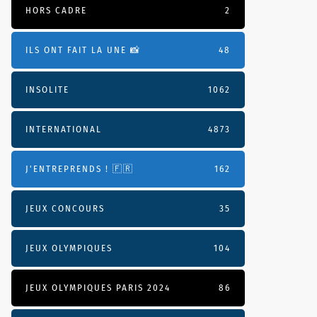
HORS CADRE
2
ILS ONT FAIT LA UNE 📸
48
INSOLITE
1062
INTERNATIONAL
4873
J'ENTREPRENDS ! 🇫🇷
162
JEUX CONCOURS
35
JEUX OLYMPIQUES
104
JEUX OLYMPIQUES PARIS 2024
86