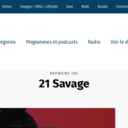
Sorties
Voyages / Hôtel / Lifestyle
Sexo
Mode
Beauté
Émissio
tégories
Programmes et podcasts
Radio
Voir le 
BROWSING TAG
21 Savage