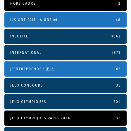
HORS CADRE
2
ILS ONT FAIT LA UNE 📸
48
INSOLITE
1062
INTERNATIONAL
4873
J'ENTREPRENDS ! 🇫🇷
162
JEUX CONCOURS
35
JEUX OLYMPIQUES
104
JEUX OLYMPIQUES PARIS 2024
86