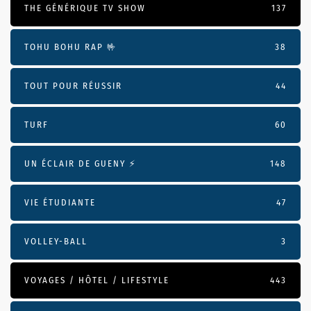
THE GÉNÉRIQUE TV SHOW
137
TOHU BOHU RAP 🤟
38
TOUT POUR RÉUSSIR
44
TURF
60
UN ÉCLAIR DE GUENY ⚡️
148
VIE ÉTUDIANTE
47
VOLLEY-BALL
3
VOYAGES / HÔTEL / LIFESTYLE
443