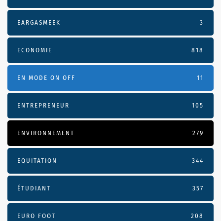
EARGASMEEK
3
ECONOMIE
818
EN MODE ON OFF
11
ENTREPRENEUR
105
ENVIRONNEMENT
279
EQUITATION
344
ÉTUDIANT
357
EURO FOOT
208