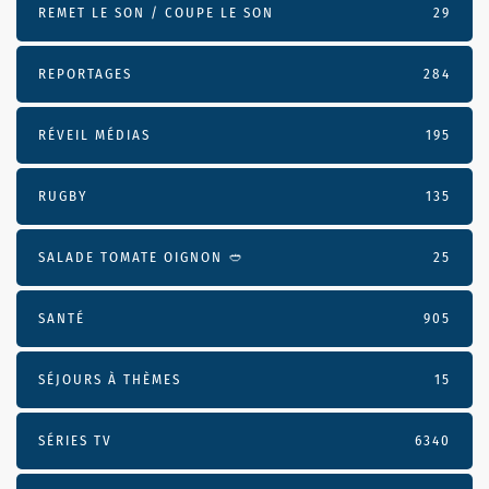
REMET LE SON / COUPE LE SON
29
REPORTAGES
284
RÉVEIL MÉDIAS
195
RUGBY
135
SALADE TOMATE OIGNON 🥙
25
SANTÉ
905
SÉJOURS À THÈMES
15
SÉRIES TV
6340