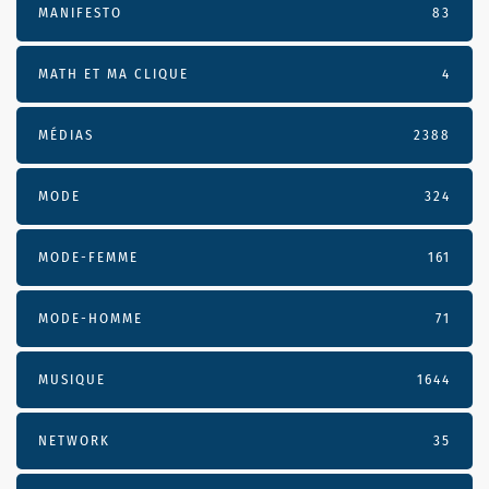
MANIFESTO
83
MATH ET MA CLIQUE
4
MÉDIAS
2388
MODE
324
MODE-FEMME
161
MODE-HOMME
71
MUSIQUE
1644
NETWORK
35