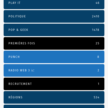
PLAY IT
46
POLITIQUE
2410
POP & GEEK
1478
PREMIÈRES FOIS
25
PUNCH
8
RADIO WEB 3 📈
2
RECRUTEMENT
1
RÉGIONS
534