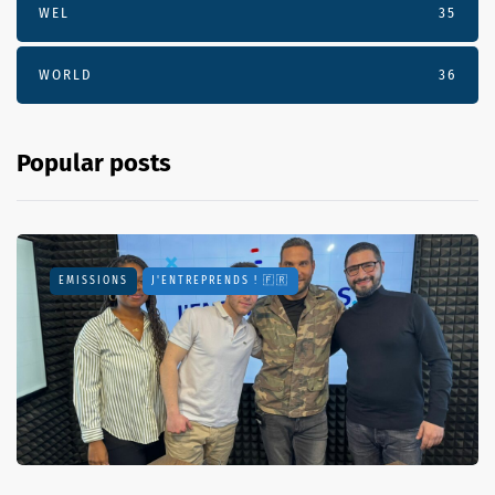
WEL
35
WORLD
36
Popular posts
EMISSIONS
J'ENTREPRENDS ! 🇫🇷