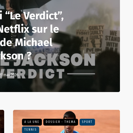
 “Le Verdict”,
Netflix sur le
 de Michael
ckson ?
21 mai 2026
A LA UNE
DOSSIER - THEMA
SPORT
TENNIS