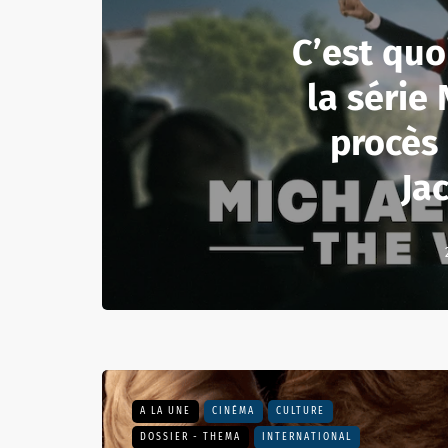
C’est quoi
la série 
procès
Ja
A LA UNE
CINÉMA
CULTURE
DOSSIER - THEMA
INTERNATIONAL