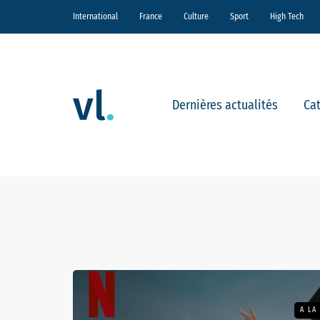
International
France
Culture
Sport
High Tech
Dernières actualités
Ca
A LA