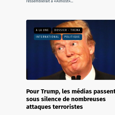
ressemblerait à «Almost»…
A LA UNE
DOSSIER - THEMA
INTERNATIONAL
POLITIQUE
Pour Trump, les médias passen
sous silence de nombreuses
attaques terroristes