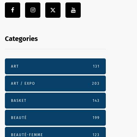
Categories
ART
131
ART / EXPO
203
BASKET
143
BEAUTÉ
199
BEAUTÉ-FEMME
123