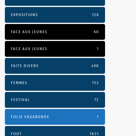
EXPOSITIONS
126
FACE AUX JEUNES
60
FACE AUX JEUNES
1
FAITS DIVERS
490
FEMMES
153
FESTIVAL
72
FOLIE VAGABONDE
1
FOOT
1831