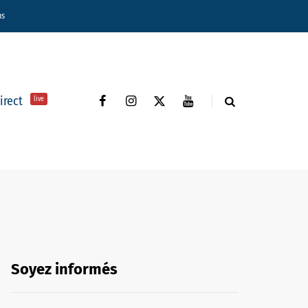
ns
direct
live
Soyez informés