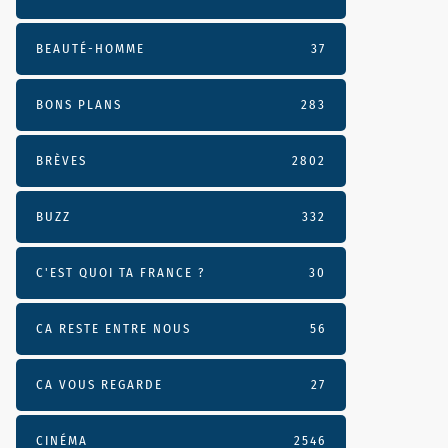
BEAUTÉ-HOMME
37
BONS PLANS
283
BRÈVES
2802
BUZZ
332
C'EST QUOI TA FRANCE ?
30
CA RESTE ENTRE NOUS
56
CA VOUS REGARDE
27
CINÉMA
2546