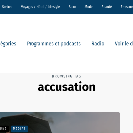
Sorties
Voyages / Hôtel / Lifestyle
Sexo
Mode
Beauté
Émissio
tégories
Programmes et podcasts
Radio
Voir le 
BROWSING TAG
accusation
 UNE
MÉDIAS