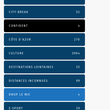
CITY-BREAK
52
CONFIDENT
4
CÔTE D’AZUR
270
CULTURE
3904
DESTINATIONS LOINTAINES
35
DISTANCES INCONNUES
99
DROP LE MIC
4
E-SPORT
39