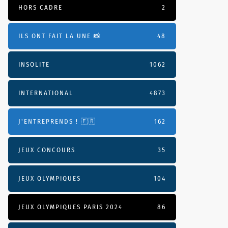
HORS CADRE
2
ILS ONT FAIT LA UNE 📸
48
INSOLITE
1062
INTERNATIONAL
4873
J'ENTREPRENDS ! 🇫🇷
162
JEUX CONCOURS
35
JEUX OLYMPIQUES
104
JEUX OLYMPIQUES PARIS 2024
86