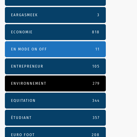
EARGASMEEK
3
ECONOMIE
818
EN MODE ON OFF
11
ENTREPRENEUR
105
ENVIRONNEMENT
279
EQUITATION
344
ÉTUDIANT
357
EURO FOOT
208