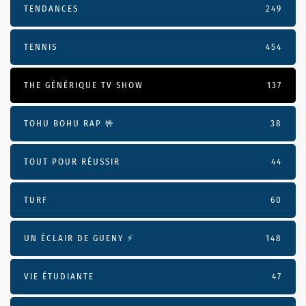
TENDANCES
249
TENNIS
454
THE GÉNÉRIQUE TV SHOW
137
TOHU BOHU RAP 🤟
38
TOUT POUR RÉUSSIR
44
TURF
60
UN ÉCLAIR DE GUENY ⚡️
148
VIE ÉTUDIANTE
47