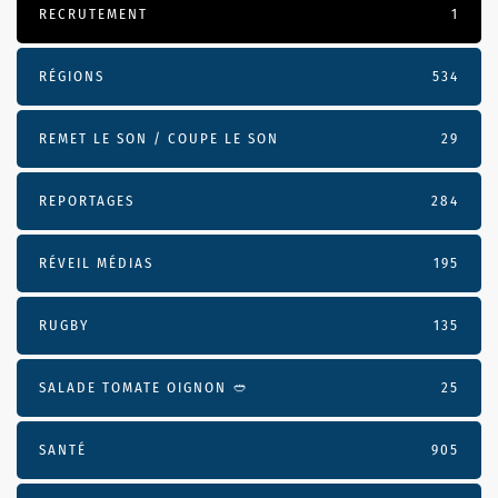
RECRUTEMENT
1
RÉGIONS
534
REMET LE SON / COUPE LE SON
29
REPORTAGES
284
RÉVEIL MÉDIAS
195
RUGBY
135
SALADE TOMATE OIGNON 🥙
25
SANTÉ
905