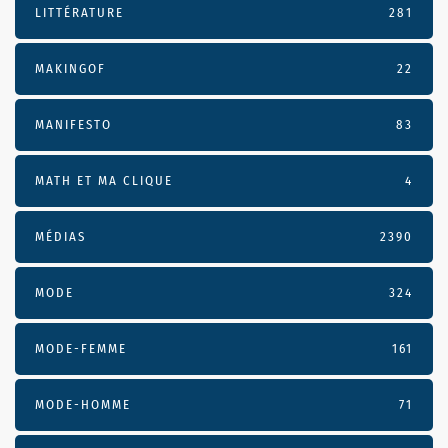
LITTÉRATURE
281
MAKINGOF
22
MANIFESTO
83
MATH ET MA CLIQUE
4
MÉDIAS
2390
MODE
324
MODE-FEMME
161
MODE-HOMME
71