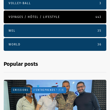
VOLLEY-BALL
3
VOYAGES / HÔTEL / LIFESTYLE
443
WEL
35
WORLD
36
Popular posts
EMISSIONS
J'ENTREPRENDS ! 🇫🇷