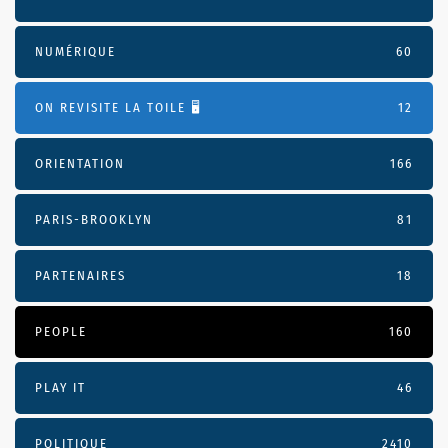
NUMÉRIQUE
60
ON REVISITE LA TOILE 🖥️
12
ORIENTATION
166
PARIS-BROOKLYN
81
PARTENAIRES
18
PEOPLE
160
PLAY IT
46
POLITIQUE
2410