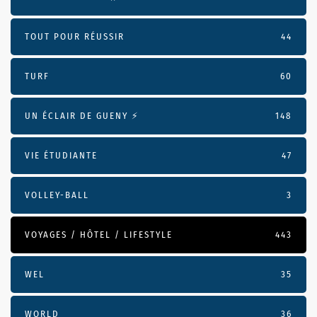
TOUT POUR RÉUSSIR
44
TURF
60
UN ÉCLAIR DE GUENY ⚡️
148
VIE ÉTUDIANTE
47
VOLLEY-BALL
3
VOYAGES / HÔTEL / LIFESTYLE
443
WEL
35
WORLD
36