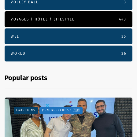
VOLLEY-BALL
3
VOYAGES / HÔTEL / LIFESTYLE
443
WEL
35
WORLD
36
Popular posts
EMISSIONS
J'ENTREPRENDS ! 🇫🇷