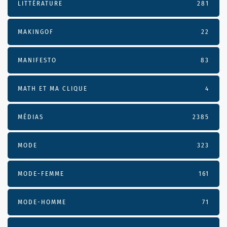
LITTÉRATURE
281
MAKINGOF
22
MANIFESTO
83
MATH ET MA CLIQUE
4
MÉDIAS
2385
MODE
323
MODE-FEMME
161
MODE-HOMME
71