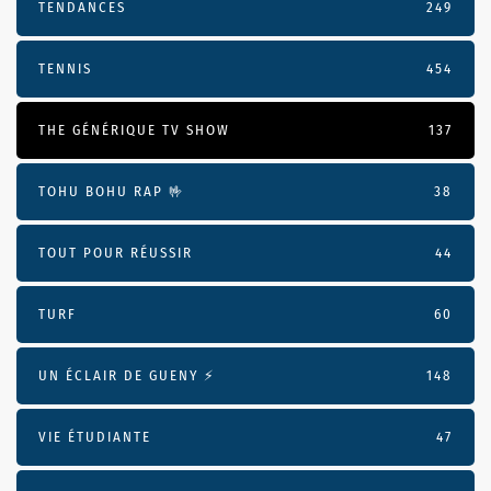
TENDANCES
249
TENNIS
454
THE GÉNÉRIQUE TV SHOW
137
TOHU BOHU RAP 🤟
38
TOUT POUR RÉUSSIR
44
TURF
60
UN ÉCLAIR DE GUENY ⚡️
148
VIE ÉTUDIANTE
47