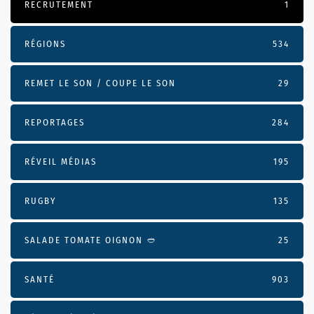
RECRUTEMENT
1
RÉGIONS
534
REMET LE SON / COUPE LE SON
29
REPORTAGES
284
RÉVEIL MÉDIAS
195
RUGBY
135
SALADE TOMATE OIGNON 🥙
25
SANTÉ
903