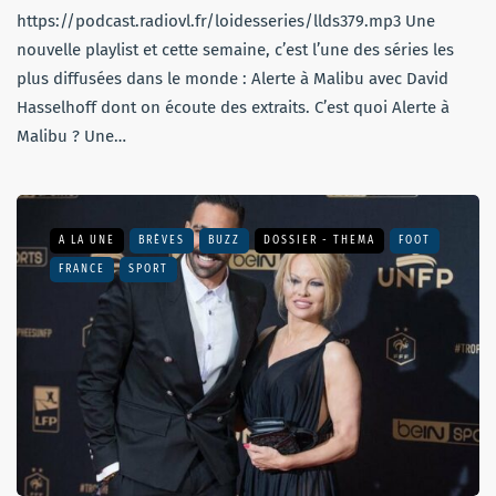
https://podcast.radiovl.fr/loidesseries/llds379.mp3 Une
nouvelle playlist et cette semaine, c’est l’une des séries les
plus diffusées dans le monde : Alerte à Malibu avec David
Hasselhoff dont on écoute des extraits. C’est quoi Alerte à
Malibu ? Une…
A LA UNE
BRÈVES
BUZZ
DOSSIER - THEMA
FOOT
FRANCE
SPORT