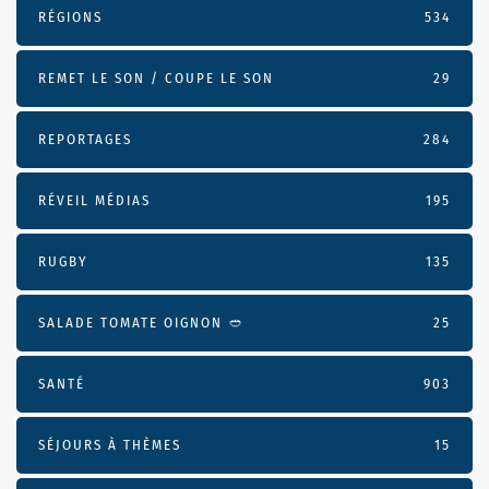
RÉGIONS
534
REMET LE SON / COUPE LE SON
29
REPORTAGES
284
RÉVEIL MÉDIAS
195
RUGBY
135
SALADE TOMATE OIGNON 🥙
25
SANTÉ
903
SÉJOURS À THÈMES
15