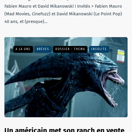
Fabien Mauro et David Mikanowski ! Invités > Fabien Mauro
(Mad Movies, CineFuzz) et David Mikanowski (Le Point Pop)
40 ans, et (presque)…
A LA UNE
BRÈVES
DOSSIER - THEMA
INSOLITE
Un américain met son ranch en vente