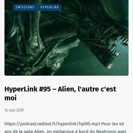
EMISSIONS
HYPERLINK
HyperLink #95 – Alien, l'autre c'est
moi
14 mai 2019
https://podcast.radiovl.fr/hyperlink/hpl95.mp3 Pour les 40
ans de la saga Alien, on embarque à bord du Nostromo avec