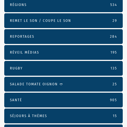
RÉGIONS
534
REMET LE SON / COUPE LE SON
29
REPORTAGES
284
RÉVEIL MÉDIAS
195
RUGBY
135
SALADE TOMATE OIGNON 🥙
25
SANTÉ
905
SÉJOURS À THÈMES
15