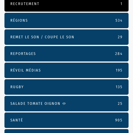
RECRUTEMENT
1
RÉGIONS
534
REMET LE SON / COUPE LE SON
29
REPORTAGES
284
RÉVEIL MÉDIAS
195
RUGBY
135
SALADE TOMATE OIGNON 🥙
25
SANTÉ
905