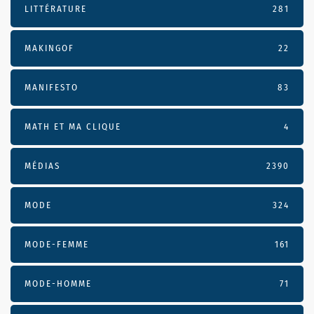
LITTÉRATURE
281
MAKINGOF
22
MANIFESTO
83
MATH ET MA CLIQUE
4
MÉDIAS
2390
MODE
324
MODE-FEMME
161
MODE-HOMME
71