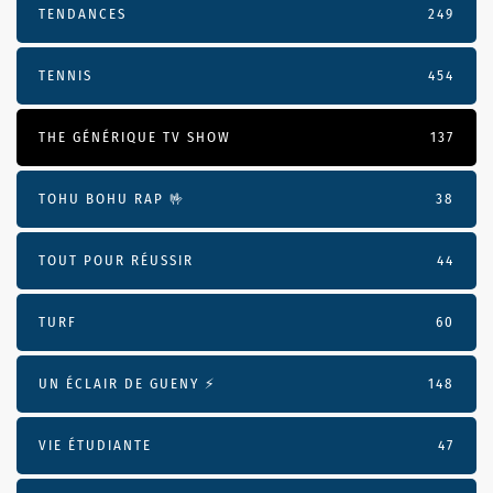
TENDANCES
249
TENNIS
454
THE GÉNÉRIQUE TV SHOW
137
TOHU BOHU RAP 🤟
38
TOUT POUR RÉUSSIR
44
TURF
60
UN ÉCLAIR DE GUENY ⚡️
148
VIE ÉTUDIANTE
47