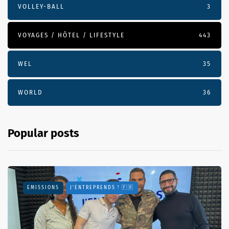
VOLLEY-BALL
3
VOYAGES / HÔTEL / LIFESTYLE
443
WEL
35
WORLD
36
Popular posts
EMISSIONS
J'ENTREPRENDS ! 🇫🇷