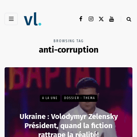
BROWSING TAG
anti-corruption
A LA UNE
DOSSIER - THEMA
Ukraine : Volodymyr Zelensky
Président, quand la fiction
rattrape la réalité!