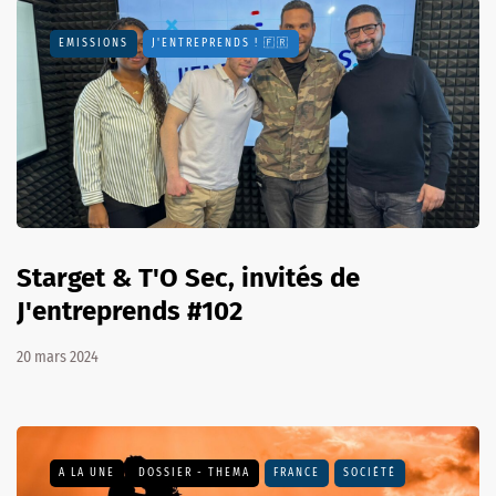
EMISSIONS
J'ENTREPRENDS ! 🇫🇷
Starget & T'O Sec, invités de
J'entreprends #102
20 mars 2024
A LA UNE
DOSSIER - THEMA
FRANCE
SOCIÉTÉ