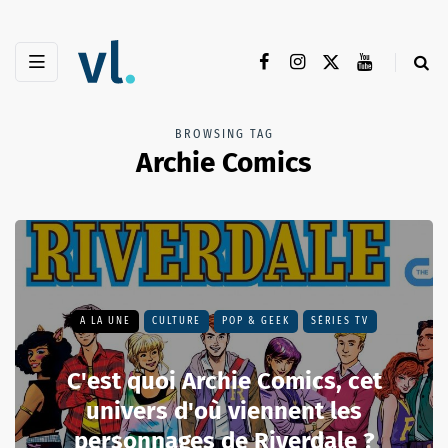
BROWSING TAG
Archie Comics
A LA UNE
CULTURE
POP & GEEK
SÉRIES TV
C'est quoi Archie Comics, cet
univers d'où viennent les
personnages de Riverdale ?