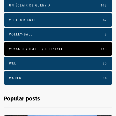
UN ÉCLAIR DE GUENY ⚡️
148
VIE ÉTUDIANTE
47
VOLLEY-BALL
3
VOYAGES / HÔTEL / LIFESTYLE
443
WEL
35
WORLD
36
Popular posts