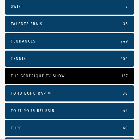
SWIFT
2
TALENTS FRAIS
35
TENDANCES
249
TENNIS
454
THE GÉNÉRIQUE TV SHOW
137
TOHU BOHU RAP 🤟
38
TOUT POUR RÉUSSIR
44
TURF
60