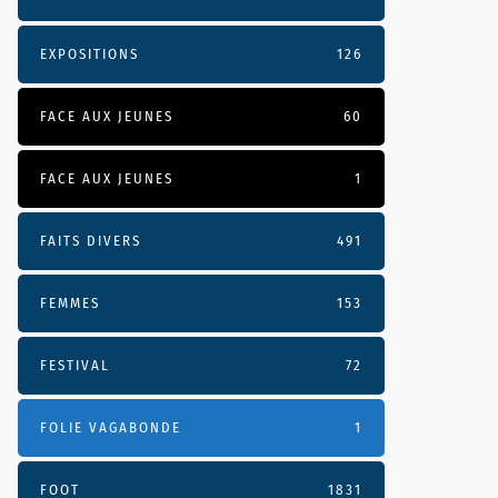
EXPOSITIONS
126
FACE AUX JEUNES
60
FACE AUX JEUNES
1
FAITS DIVERS
491
FEMMES
153
FESTIVAL
72
FOLIE VAGABONDE
1
FOOT
1831