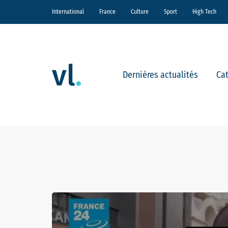
International
France
Culture
Sport
High Tech
Dernières actualités
Ca