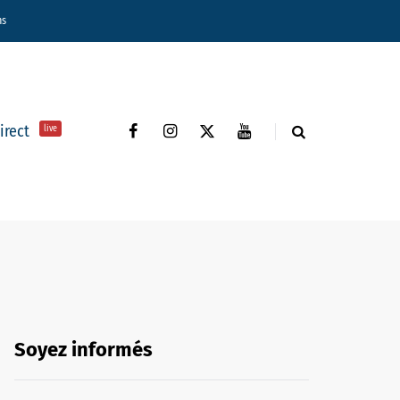
ns
direct
live
Soyez informés