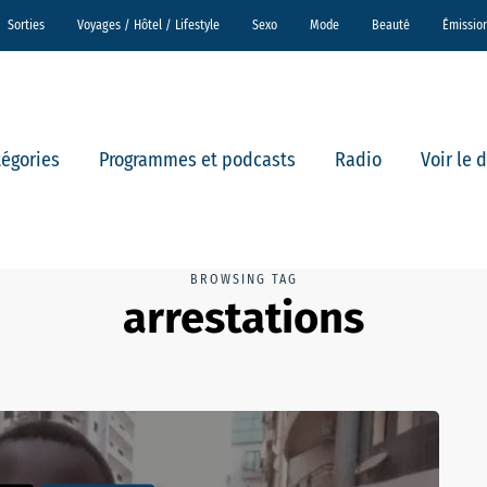
Sorties
Voyages / Hôtel / Lifestyle
Sexo
Mode
Beauté
Émissio
tégories
Programmes et podcasts
Radio
Voir le 
BROWSING TAG
arrestations