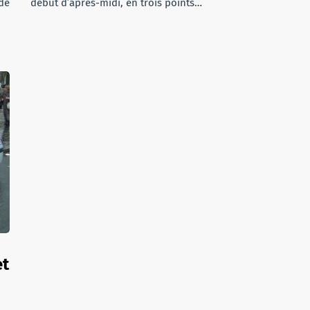
de
début d’après-midi, en trois points…
et