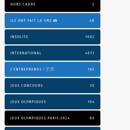
HORS CADRE
2
ILS ONT FAIT LA UNE 📸
48
INSOLITE
1062
INTERNATIONAL
4873
J'ENTREPRENDS ! 🇫🇷
162
JEUX CONCOURS
35
JEUX OLYMPIQUES
104
JEUX OLYMPIQUES PARIS 2024
86