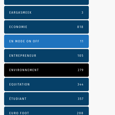
EARGASMEEK
3
ECONOMIE
818
EN MODE ON OFF
11
ENTREPRENEUR
105
ENVIRONNEMENT
279
EQUITATION
344
ÉTUDIANT
357
EURO FOOT
208