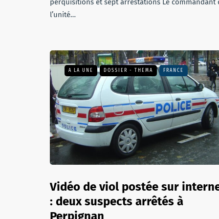
perquisitions et sept arrestations Le commandant 
l’unité…
A LA UNE
DOSSIER - THEMA
FRANCE
Vidéo de viol postée sur intern
: deux suspects arrêtés à
Perpignan