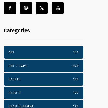
Categories
ART
131
ART / EXPO
203
BASKET
143
BEAUTÉ
199
BEAUTÉ-FEMME
123