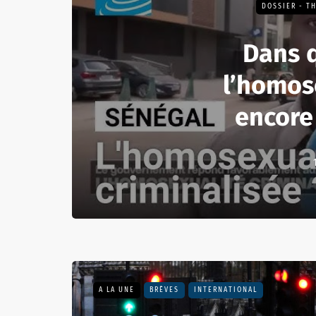
DOSSIER - T
Dans 
l’homos
encore
A LA UNE
BRÈVES
INTERNATIONAL