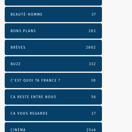
BEAUTÉ-HOMME
37
BONS PLANS
283
BRÈVES
2802
BUZZ
332
C'EST QUOI TA FRANCE ?
30
CA RESTE ENTRE NOUS
56
CA VOUS REGARDE
27
CINÉMA
2546