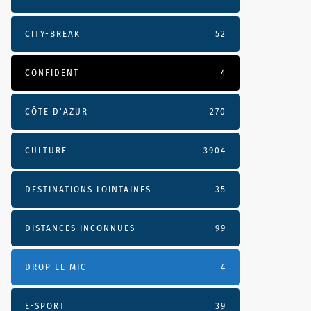
CITY-BREAK
52
CONFIDENT
4
CÔTE D’AZUR
270
CULTURE
3904
DESTINATIONS LOINTAINES
35
DISTANCES INCONNUES
99
DROP LE MIC
4
E-SPORT
39