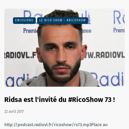
EMISSIONS
LE RICO SHOW – #RICOSHOW
Ridsa est l'invité du #RicoShow 73 !
22 avril 2017
http://podcast.radiovl.fr/ricoshow/rs73.mp3Place au