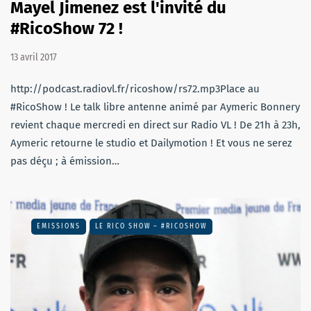
Mayel Jimenez est l'invité du
#RicoShow 72 !
13 avril 2017
http://podcast.radiovl.fr/ricoshow/rs72.mp3Place au
#RicoShow ! Le talk libre antenne animé par Aymeric Bonnery
revient chaque mercredi en direct sur Radio VL ! De 21h à 23h,
Aymeric retourne le studio et Dailymotion ! Et vous ne serez
pas déçu ; à émission…
EMISSIONS
LE RICO SHOW – #RICOSHOW