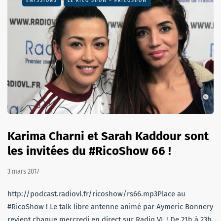
EMISSIONS
LE RICO SHOW – #RICOSHOW
Karima Charni et Sarah Kaddour sont
les invitées du #RicoShow 66 !
3 mars 2017
http://podcast.radiovl.fr/ricoshow/rs66.mp3Place au
#RicoShow ! Le talk libre antenne animé par Aymeric Bonnery
revient chaque mercredi en direct sur Radio VL ! De 21h à 23h,