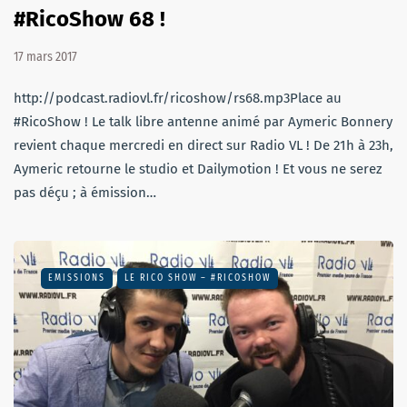
#RicoShow 68 !
17 mars 2017
http://podcast.radiovl.fr/ricoshow/rs68.mp3Place au
#RicoShow ! Le talk libre antenne animé par Aymeric Bonnery
revient chaque mercredi en direct sur Radio VL ! De 21h à 23h,
Aymeric retourne le studio et Dailymotion ! Et vous ne serez
pas déçu ; à émission…
EMISSIONS
LE RICO SHOW – #RICOSHOW