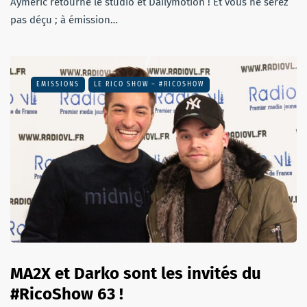
Aymeric retourne le studio et Dailymotion ! Et vous ne serez
pas déçu ; à émission…
EMISSIONS
LE RICO SHOW – #RICOSHOW
MA2X et Darko sont les invités du
#RicoShow 63 !