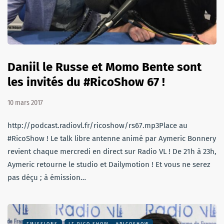
Daniil le Russe et Momo Bente sont
les invités du #RicoShow 67 !
10 mars 2017
http://podcast.radiovl.fr/ricoshow/rs67.mp3Place au
#RicoShow ! Le talk libre antenne animé par Aymeric Bonnery
revient chaque mercredi en direct sur Radio VL ! De 21h à 23h,
Aymeric retourne le studio et Dailymotion ! Et vous ne serez
pas déçu ; à émission…