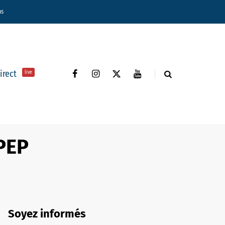
ns
direct
live
VPEP
Soyez informés