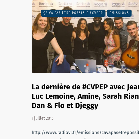
ÇA VA PAS ÊTRE POSSIBLE #CVPEP
EMISSIONS
La dernière de #CVPEP avec Jea
Luc Lemoine, Amine, Sarah Rian
Dan & Flo et Djeggy
1 juillet 2015
http://www.radiovl.fr/emissions/cavapasetrepos