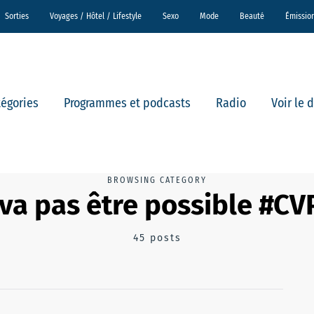
Sorties
Voyages / Hôtel / Lifestyle
Sexo
Mode
Beauté
Émissio
tégories
Programmes et podcasts
Radio
Voir le 
BROWSING CATEGORY
va pas être possible #C
45 posts