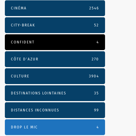
vpep46.mp3Comme
CINÉMA
2546
CITY-BREAK
52
CONFIDENT
4
CÔTE D’AZUR
270
CULTURE
3904
DESTINATIONS LOINTAINES
35
DISTANCES INCONNUES
99
DROP LE MIC
4