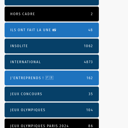
HORS CADRE
2
ILS ONT FAIT LA UNE 📸
48
INSOLITE
1062
INTERNATIONAL
4873
J'ENTREPRENDS ! 🇫🇷
162
JEUX CONCOURS
35
JEUX OLYMPIQUES
104
JEUX OLYMPIQUES PARIS 2024
86