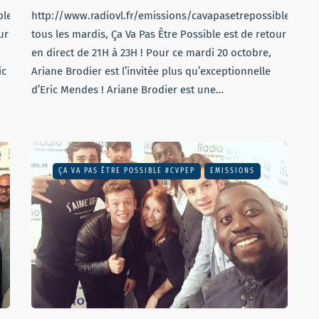
sible/cvpep47.mp3Comme
http://www.radiovl.fr/emissions/cavapasetrepossible/c
ur
tous les mardis, Ça Va Pas Être Possible est de retour
en direct de 21H à 23H ! Pour ce mardi 20 octobre,
ic
Ariane Brodier est l’invitée plus qu’exceptionnelle
d’Eric Mendes ! Ariane Brodier est une…
ÇA VA PAS ÊTRE POSSIBLE #CVPEP
EMISSIONS