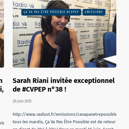
ÇA VA PAS ÊTRE POSSIBLE #CVPEP
EMISSIONS
n
Sarah Riani invitée exceptionnel
i,
de #CVPEP n°38 !
20 juin 2015
http://www.radiovl.fr/emissions/cavapasetrepossible/c
tous les mardis, Ça Va Pas Être Possible est de retour
sible/cvpep39.mp3Comme