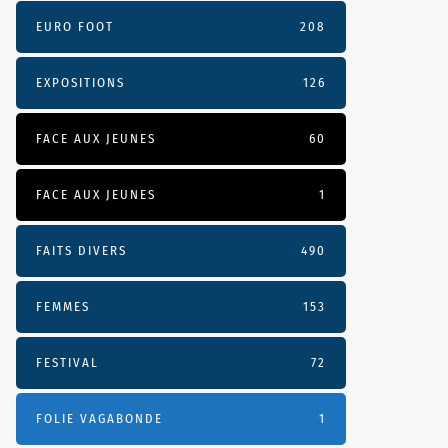
EURO FOOT
208
EXPOSITIONS
126
FACE AUX JEUNES
60
FACE AUX JEUNES
1
FAITS DIVERS
490
pep41.mp3Comme
FEMMES
153
FESTIVAL
72
FOLIE VAGABONDE
1