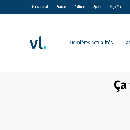
International
France
Culture
Sport
High Tech
Dernières actualités
Ca
Ça 