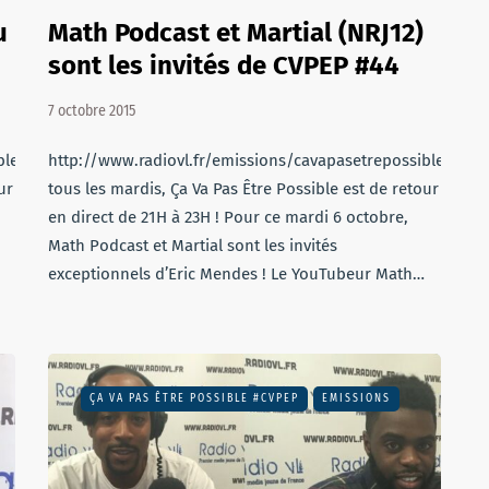
u
Math Podcast et Martial (NRJ12)
sont les invités de CVPEP #44
7 octobre 2015
sible/cvpep45.mp3Comme
http://www.radiovl.fr/emissions/cavapasetrepossible/c
ur
tous les mardis, Ça Va Pas Être Possible est de retour
en direct de 21H à 23H ! Pour ce mardi 6 octobre,
Math Podcast et Martial sont les invités
exceptionnels d’Eric Mendes ! Le YouTubeur Math…
ÇA VA PAS ÊTRE POSSIBLE #CVPEP
EMISSIONS