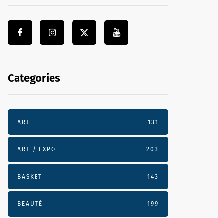
Categories
ART
131
ART / EXPO
203
BASKET
143
BEAUTÉ
199