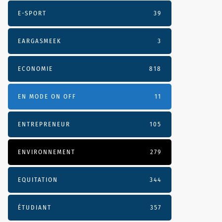
E-SPORT
39
EARGASMEEK
3
ECONOMIE
818
vpep44.mp3Comme
EN MODE ON OFF
11
ENTREPRENEUR
105
ENVIRONNEMENT
279
EQUITATION
344
ÉTUDIANT
357