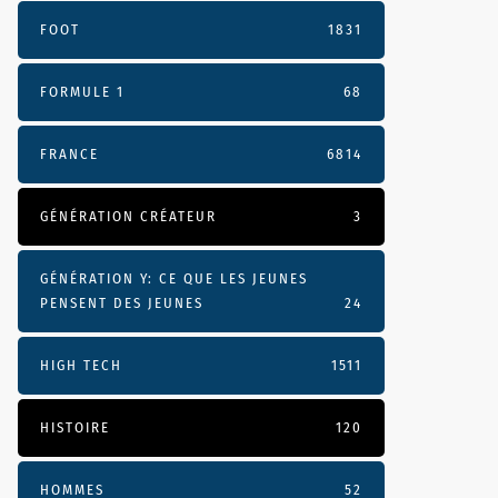
FOOT
1831
FORMULE 1
68
FRANCE
6814
GÉNÉRATION CRÉATEUR
3
GÉNÉRATION Y: CE QUE LES JEUNES
PENSENT DES JEUNES
24
HIGH TECH
1511
HISTOIRE
120
vpep38.mp3Comme
HOMMES
52