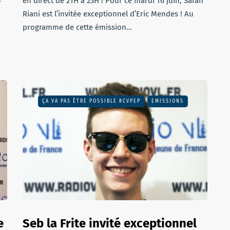
en direct de 21H à 23H ! Pour ce mardi 16 juin, Sarah
r
Riani est l’invitée exceptionnel d’Eric Mendes ! Au
programme de cette émission…
ÇA VA PAS ÊTRE POSSIBLE #CVPEP
EMISSIONS
e
Seb la Frite invité exceptionnel