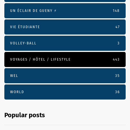
UN ÉCLAIR DE GUENY ⚡️
148
VIE ÉTUDIANTE
47
VOLLEY-BALL
3
VOYAGES / HÔTEL / LIFESTYLE
443
WEL
35
WORLD
36
Popular posts