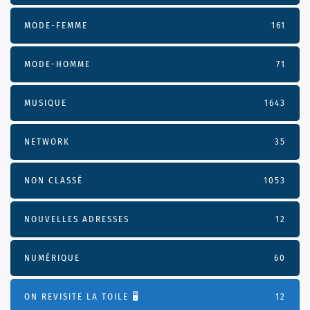
MODE-FEMME
161
MODE-HOMME
71
MUSIQUE
1643
NETWORK
35
NON CLASSÉ
1053
NOUVELLES ADRESSES
12
NUMÉRIQUE
60
ON REVISITE LA TOILE 🖥️
12