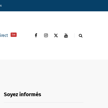
ns
direct
live
Soyez informés