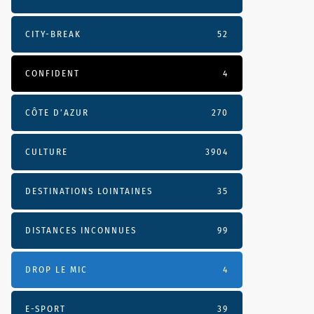
CITY-BREAK
52
CONFIDENT
4
CÔTE D’AZUR
270
CULTURE
3904
DESTINATIONS LOINTAINES
35
DISTANCES INCONNUES
99
DROP LE MIC
4
E-SPORT
39