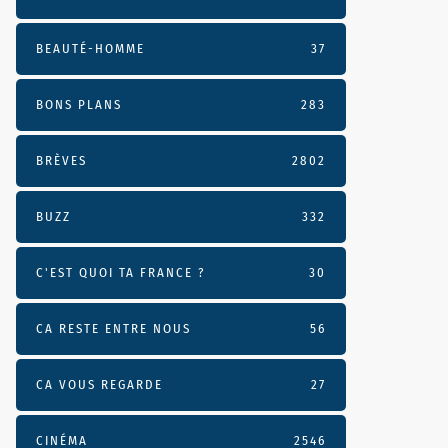
BEAUTÉ-HOMME
37
BONS PLANS
283
BRÈVES
2802
BUZZ
332
C'EST QUOI TA FRANCE ?
30
CA RESTE ENTRE NOUS
56
CA VOUS REGARDE
27
CINÉMA
2546