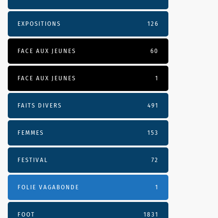
EXPOSITIONS
126
FACE AUX JEUNES
60
FACE AUX JEUNES
1
FAITS DIVERS
491
FEMMES
153
FESTIVAL
72
FOLIE VAGABONDE
1
FOOT
1831