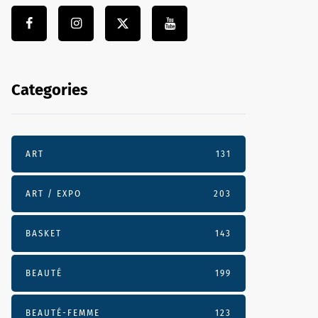
Categories
ART
131
ART / EXPO
203
BASKET
143
BEAUTÉ
199
BEAUTÉ-FEMME
123