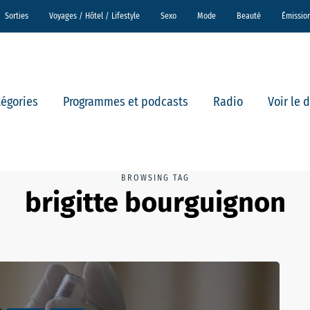
Sorties
Voyages / Hôtel / Lifestyle
Sexo
Mode
Beauté
Émissio
tégories
Programmes et podcasts
Radio
Voir le 
BROWSING TAG
brigitte bourguignon