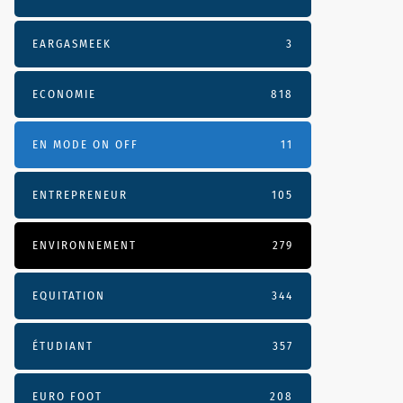
EARGASMEEK
3
ECONOMIE
818
EN MODE ON OFF
11
ENTREPRENEUR
105
ENVIRONNEMENT
279
EQUITATION
344
ÉTUDIANT
357
EURO FOOT
208