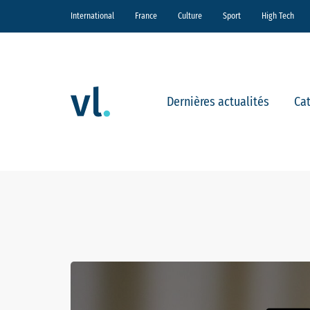
International
France
Culture
Sport
High Tech
Dernières actualités
Ca