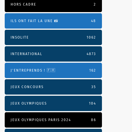
HORS CADRE
2
ILS ONT FAIT LA UNE 📸
48
INSOLITE
1062
INTERNATIONAL
4873
J'ENTREPRENDS ! 🇫🇷
162
JEUX CONCOURS
35
JEUX OLYMPIQUES
104
JEUX OLYMPIQUES PARIS 2024
86