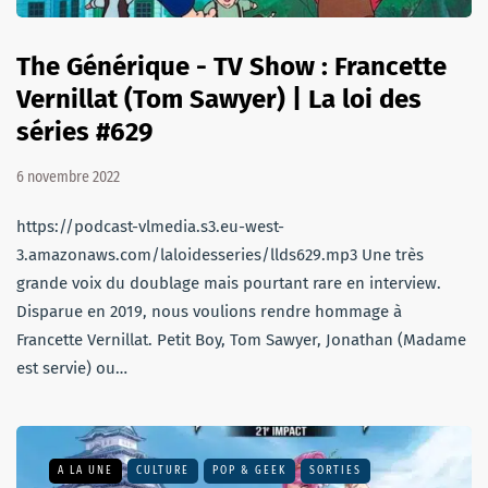
The Générique - TV Show : Francette
Vernillat (Tom Sawyer) | La loi des
séries #629
6 novembre 2022
https://podcast-vlmedia.s3.eu-west-
3.amazonaws.com/laloidesseries/llds629.mp3 Une très
grande voix du doublage mais pourtant rare en interview.
Disparue en 2019, nous voulions rendre hommage à
Francette Vernillat. Petit Boy, Tom Sawyer, Jonathan (Madame
est servie) ou…
A LA UNE
CULTURE
POP & GEEK
SORTIES