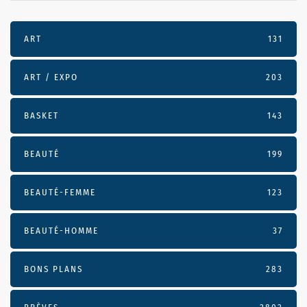
ART
131
ART / EXPO
203
BASKET
143
BEAUTÉ
199
BEAUTÉ-FEMME
123
BEAUTÉ-HOMME
37
BONS PLANS
283