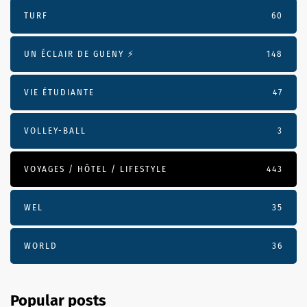
TURF
60
UN ÉCLAIR DE GUENY ⚡️
148
VIE ÉTUDIANTE
47
VOLLEY-BALL
3
VOYAGES / HÔTEL / LIFESTYLE
443
WEL
35
WORLD
36
Popular posts