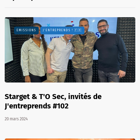
EMISSIONS
J'ENTREPRENDS ! 🇫🇷
Starget & T'O Sec, invités de
J'entreprends #102
20 mars 2024