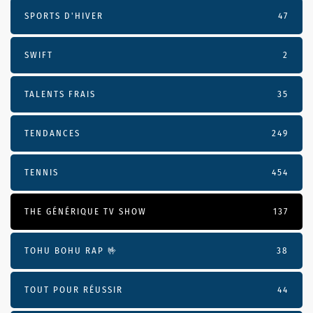
SPORTS D'HIVER
47
SWIFT
2
TALENTS FRAIS
35
TENDANCES
249
TENNIS
454
THE GÉNÉRIQUE TV SHOW
137
TOHU BOHU RAP 🤟
38
TOUT POUR RÉUSSIR
44