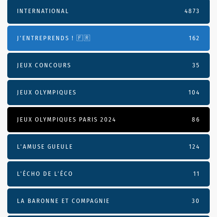
INTERNATIONAL
4873
J'ENTREPRENDS ! 🇫🇷
162
JEUX CONCOURS
35
JEUX OLYMPIQUES
104
JEUX OLYMPIQUES PARIS 2024
86
L'AMUSE GUEULE
124
L’ÉCHO DE L’ÉCO
11
LA BARONNE ET COMPAGNIE
30