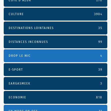
CÔTE D’AZUR
270
CULTURE
3904
DESTINATIONS LOINTAINES
35
DISTANCES INCONNUES
99
DROP LE MIC
4
E-SPORT
39
EARGASMEEK
3
ECONOMIE
818