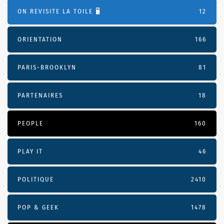
ON REVISITE LA TOILE 🖥️
12
ORIENTATION
166
PARIS-BROOKLYN
81
PARTENAIRES
18
PEOPLE
160
PLAY IT
46
POLITIQUE
2410
POP & GEEK
1478