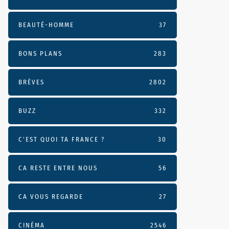
BEAUTÉ-HOMME
37
BONS PLANS
283
BRÈVES
2802
BUZZ
332
C'EST QUOI TA FRANCE ?
30
CA RESTE ENTRE NOUS
56
CA VOUS REGARDE
27
CINÉMA
2546