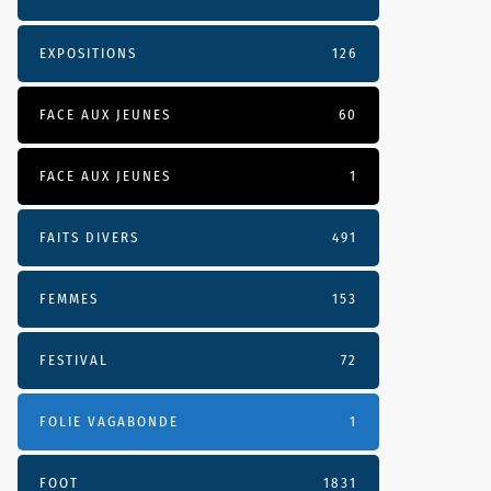
EXPOSITIONS
126
FACE AUX JEUNES
60
FACE AUX JEUNES
1
FAITS DIVERS
491
FEMMES
153
FESTIVAL
72
FOLIE VAGABONDE
1
FOOT
1831