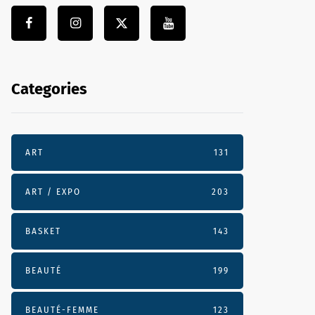
Categories
ART
131
ART / EXPO
203
BASKET
143
BEAUTÉ
199
BEAUTÉ-FEMME
123