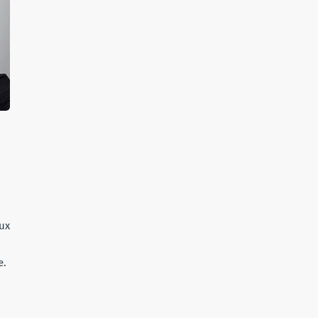
aux
e.