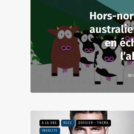
Hors-nor
australie
en éc
l’a
30 
A LA UNE
BUZZ
DOSSIER - THEMA
INSOLITE