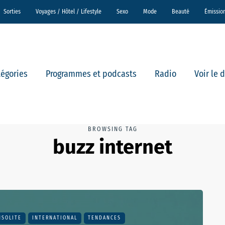
Sorties
Voyages / Hôtel / Lifestyle
Sexo
Mode
Beauté
Émissio
tégories
Programmes et podcasts
Radio
Voir le 
BROWSING TAG
buzz internet
NSOLITE
INTERNATIONAL
TENDANCES