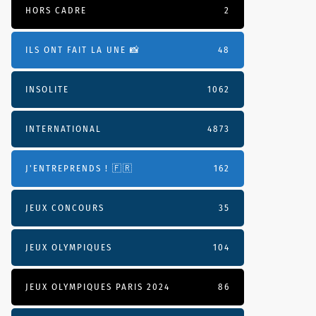
HORS CADRE
2
ILS ONT FAIT LA UNE 📸
48
INSOLITE
1062
INTERNATIONAL
4873
J'ENTREPRENDS ! 🇫🇷
162
JEUX CONCOURS
35
JEUX OLYMPIQUES
104
JEUX OLYMPIQUES PARIS 2024
86