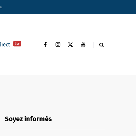
ns
direct
live
Soyez informés