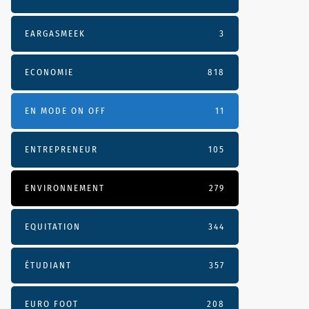
EARGASMEEK
3
ECONOMIE
818
EN MODE ON OFF
11
ENTREPRENEUR
105
ENVIRONNEMENT
279
EQUITATION
344
ÉTUDIANT
357
EURO FOOT
208