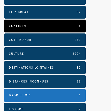
CITY-BREAK
52
CONFIDENT
4
CÔTE D’AZUR
270
CULTURE
3904
DESTINATIONS LOINTAINES
35
DISTANCES INCONNUES
99
DROP LE MIC
4
E-SPORT
39