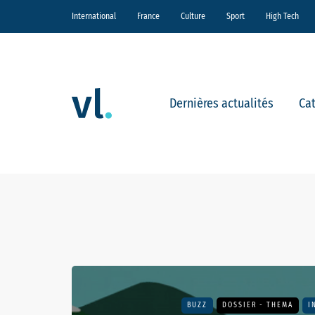
International
France
Culture
Sport
High Tech
Dernières actualités
Ca
BUZZ
DOSSIER - THEMA
I