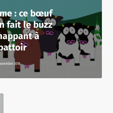
me : ce bœuf
n fait le buzz
happant à
battoir
novembre 2018