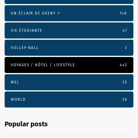
UN ÉCLAIR DE GUENY ⚡️
148
VIE ÉTUDIANTE
47
VOLLEY-BALL
3
VOYAGES / HÔTEL / LIFESTYLE
443
WEL
35
WORLD
36
Popular posts