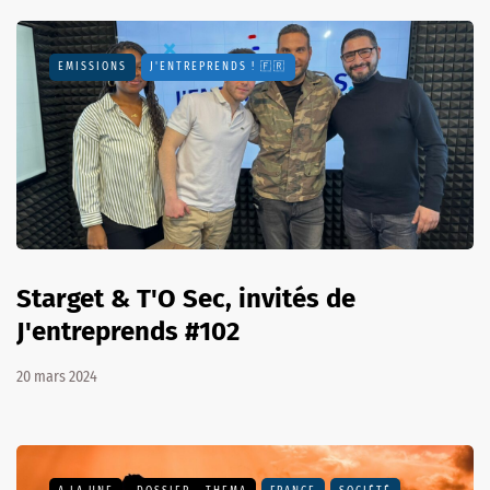
EMISSIONS
J'ENTREPRENDS ! 🇫🇷
Starget & T'O Sec, invités de
J'entreprends #102
20 mars 2024