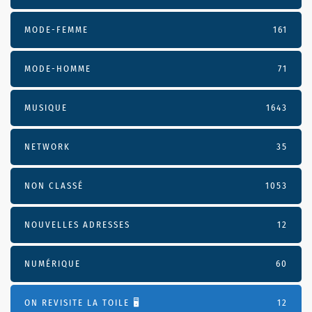
MODE-FEMME
161
MODE-HOMME
71
MUSIQUE
1643
NETWORK
35
NON CLASSÉ
1053
NOUVELLES ADRESSES
12
NUMÉRIQUE
60
ON REVISITE LA TOILE 🖥️
12