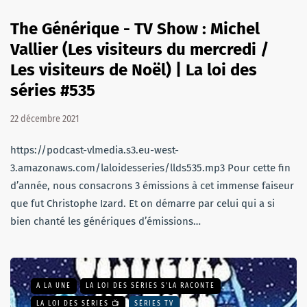
The Générique - TV Show : Michel
Vallier (Les visiteurs du mercredi /
Les visiteurs de Noël) | La loi des
séries #535
22 décembre 2021
https://podcast-vlmedia.s3.eu-west-
3.amazonaws.com/laloidesseries/llds535.mp3 Pour cette fin
d’année, nous consacrons 3 émissions à cet immense faiseur
que fut Christophe Izard. Et on démarre par celui qui a si
bien chanté les génériques d’émissions…
A LA UNE
LA LOI DES SÉRIES S'LA RACONTE
LA LOI DES SÉRIES 📺
SÉRIES TV