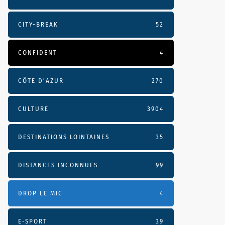
CITY-BREAK
52
CONFIDENT
4
CÔTE D’AZUR
270
CULTURE
3904
DESTINATIONS LOINTAINES
35
DISTANCES INCONNUES
99
DROP LE MIC
4
E-SPORT
39