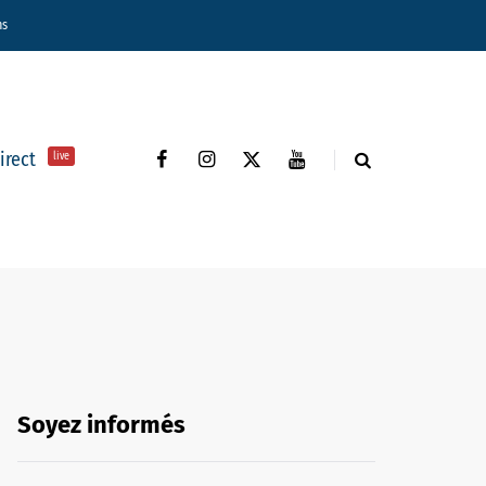
ns
direct
live
Soyez informés