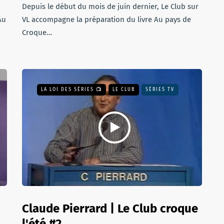
Depuis le début du mois de juin dernier, Le Club sur
Au
VL accompagne la préparation du livre Au pays de
Croque…
LA LOI DES SÉRIES 📺
LE CLUB
SÉRIES TV
Claude Pierrard | Le Club croque
l'été #2