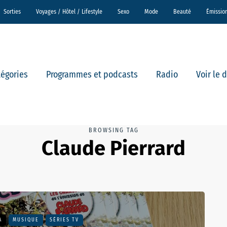
Sorties
Voyages / Hôtel / Lifestyle
Sexo
Mode
Beauté
Émissio
tégories
Programmes et podcasts
Radio
Voir le 
BROWSING TAG
Claude Pierrard
A
MUSIQUE
SÉRIES TV