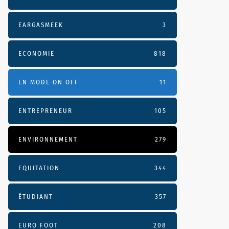
EARGASMEEK
3
ECONOMIE
818
EN MODE ON OFF
11
ENTREPRENEUR
105
ENVIRONNEMENT
279
EQUITATION
344
ÉTUDIANT
357
EURO FOOT
208