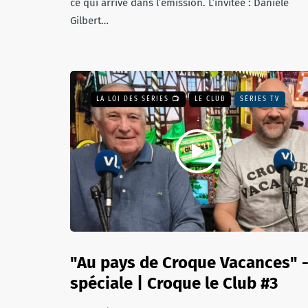
ce qui arrive dans l’émission. L’invitée : Danièle
Gilbert…
LA LOI DES SÉRIES 📺
LE CLUB
SÉRIES TV
"Au pays de Croque Vacances" 
spéciale | Croque le Club #3