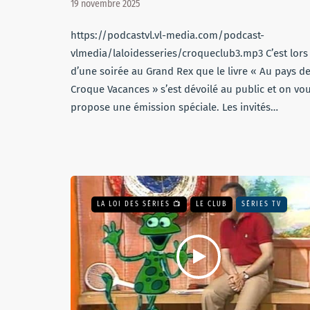
19 novembre 2025
https://podcastvl.vl-media.com/podcast-
vlmedia/laloidesseries/croqueclub3.mp3 C’est lors
d’une soirée au Grand Rex que le livre « Au pays d
Croque Vacances » s’est dévoilé au public et on vo
propose une émission spéciale. Les invités…
LA LOI DES SÉRIES 📺
LE CLUB
SÉRIES TV