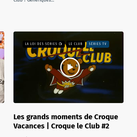
Club ? Génériques…
LA LOI DES SÉRIES 📺
LE CLUB
SÉRIES TV
-
Les grands moments de Croque
Vacances | Croque le Club #2