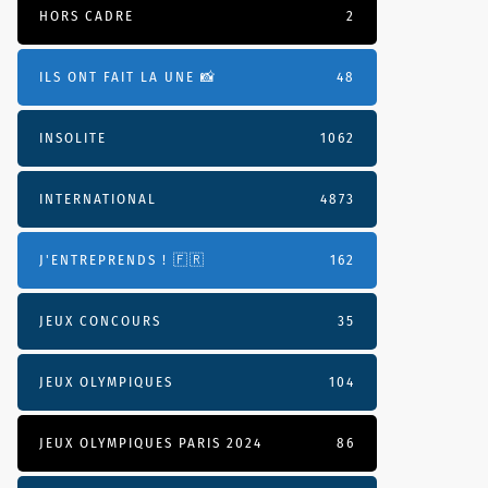
HORS CADRE
2
ILS ONT FAIT LA UNE 📸
48
INSOLITE
1062
INTERNATIONAL
4873
J'ENTREPRENDS ! 🇫🇷
162
JEUX CONCOURS
35
JEUX OLYMPIQUES
104
JEUX OLYMPIQUES PARIS 2024
86