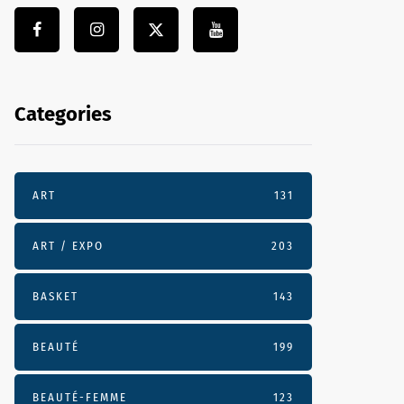
Categories
ART
131
ART / EXPO
203
BASKET
143
BEAUTÉ
199
BEAUTÉ-FEMME
123