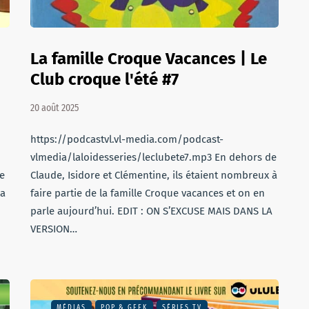
La famille Croque Vacances | Le
Club croque l'été #7
20 août 2025
https://podcastvl.vl-media.com/podcast-
vlmedia/laloidesseries/leclubete7.mp3 En dehors de
ue
Claude, Isidore et Clémentine, ils étaient nombreux à
la
faire partie de la famille Croque vacances et on en
parle aujourd’hui. EDIT : ON S’EXCUSE MAIS DANS LA
VERSION…
MÉDIAS
POP & GEEK
SÉRIES TV