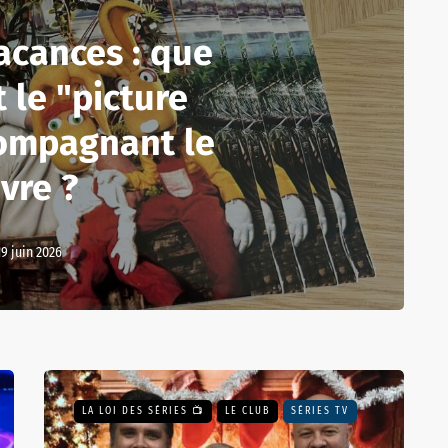
acances : que
 le "picture
compagnant le
ivre ?
19 juin 2026
LA LOI DES SÉRIES 📺
LE CLUB
SÉRIES TV