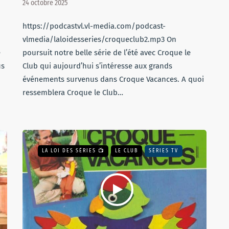
24 octobre 2025
https://podcastvl.vl-media.com/podcast-
vlmedia/laloidesseries/croqueclub2.mp3 On
e
poursuit notre belle série de l’été avec Croque le
us
Club qui aujourd’hui s’intéresse aux grands
événements survenus dans Croque Vacances. A quoi
ressemblera Croque le Club…
LA LOI DES SÉRIES 📺
LE CLUB
SÉRIES TV