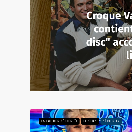
Croque V
contient
disc" ac
l
LA LOI DES SÉRIES 📺
LE CLUB
SÉRIES TV