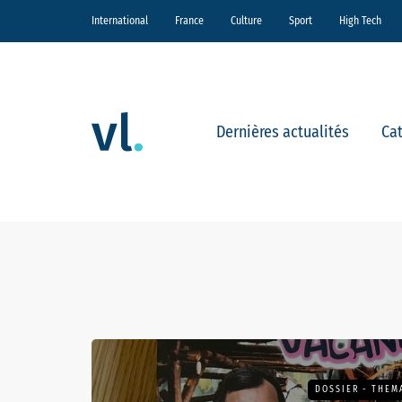
International
France
Culture
Sport
High Tech
Dernières actualités
Ca
DOSSIER - THEM