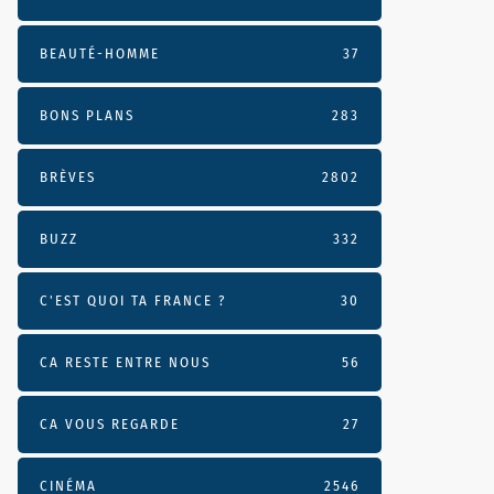
BEAUTÉ-HOMME
37
BONS PLANS
283
BRÈVES
2802
BUZZ
332
C'EST QUOI TA FRANCE ?
30
CA RESTE ENTRE NOUS
56
CA VOUS REGARDE
27
CINÉMA
2546