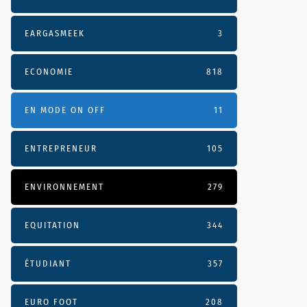
EARGASMEEK
3
ECONOMIE
818
EN MODE ON OFF
11
ENTREPRENEUR
105
ENVIRONNEMENT
279
EQUITATION
344
ÉTUDIANT
357
EURO FOOT
208