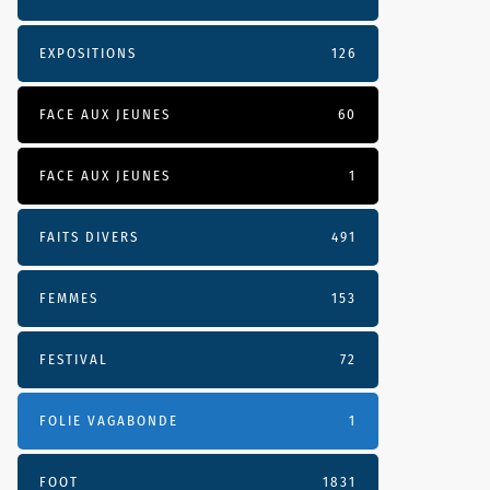
EXPOSITIONS
126
FACE AUX JEUNES
60
FACE AUX JEUNES
1
FAITS DIVERS
491
FEMMES
153
FESTIVAL
72
FOLIE VAGABONDE
1
FOOT
1831