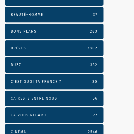
BEAUTÉ-HOMME
37
BONS PLANS
283
BRÈVES
2802
BUZZ
332
C'EST QUOI TA FRANCE ?
30
CA RESTE ENTRE NOUS
56
CA VOUS REGARDE
27
CINÉMA
2546