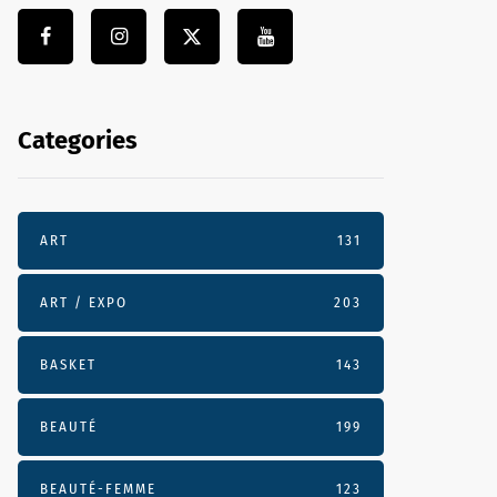
Categories
ART
131
ART / EXPO
203
BASKET
143
BEAUTÉ
199
BEAUTÉ-FEMME
123