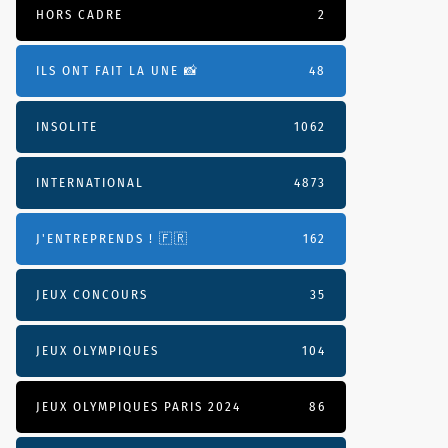
HORS CADRE
2
ILS ONT FAIT LA UNE 📸
48
INSOLITE
1062
INTERNATIONAL
4873
J'ENTREPRENDS ! 🇫🇷
162
JEUX CONCOURS
35
JEUX OLYMPIQUES
104
JEUX OLYMPIQUES PARIS 2024
86