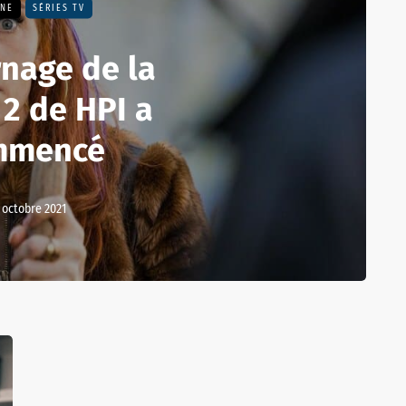
UNE
SÉRIES TV
rnage de la
 2 de HPI a
mmencé
 octobre 2021