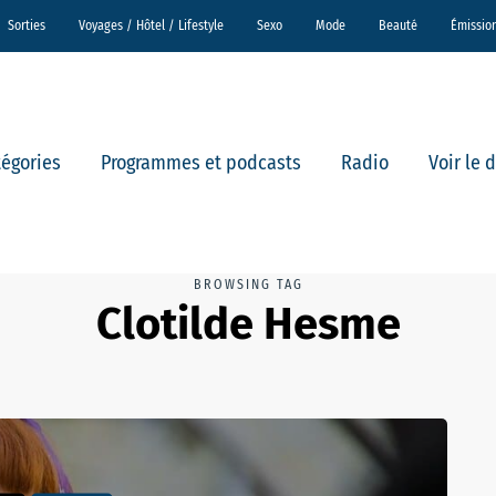
Sorties
Voyages / Hôtel / Lifestyle
Sexo
Mode
Beauté
Émissio
tégories
Programmes et podcasts
Radio
Voir le 
BROWSING TAG
Clotilde Hesme