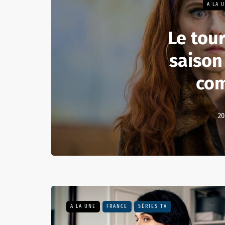
A LA 
Le tou
saison
co
20
A LA UNE
FRANCE
SÉRIES TV