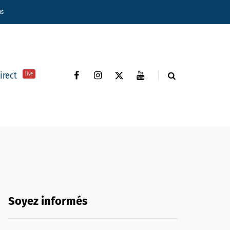
ns
direct
live
Soyez informés