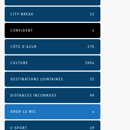
CITY-BREAK
52
CONFIDENT
4
CÔTE D’AZUR
270
CULTURE
3904
DESTINATIONS LOINTAINES
35
DISTANCES INCONNUES
99
DROP LE MIC
4
E-SPORT
39