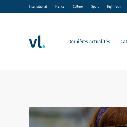
International
France
Culture
Sport
High Tech
Dernières actualités
Ca