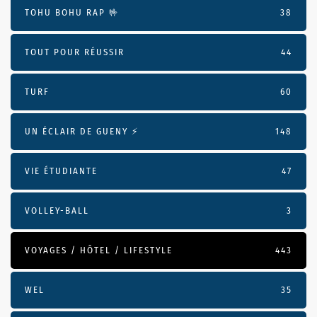
TOHU BOHU RAP 🤟
38
TOUT POUR RÉUSSIR
44
TURF
60
UN ÉCLAIR DE GUENY ⚡️
148
VIE ÉTUDIANTE
47
VOLLEY-BALL
3
VOYAGES / HÔTEL / LIFESTYLE
443
WEL
35