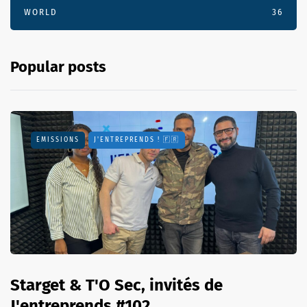
WORLD
36
Popular posts
EMISSIONS
J'ENTREPRENDS ! 🇫🇷
Starget & T'O Sec, invités de
J'entreprends #102