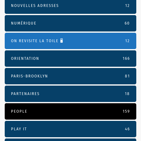
NOUVELLES ADRESSES
12
NUMÉRIQUE
60
ON REVISITE LA TOILE 🖥️
12
ORIENTATION
166
PARIS-BROOKLYN
81
PARTENAIRES
18
PEOPLE
159
PLAY IT
46