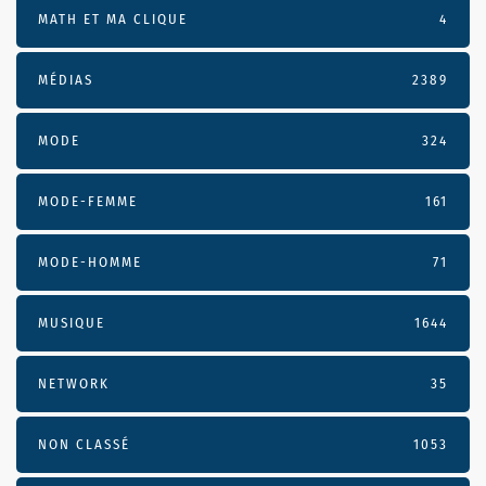
MATH ET MA CLIQUE
4
MÉDIAS
2389
MODE
324
MODE-FEMME
161
MODE-HOMME
71
MUSIQUE
1644
NETWORK
35
NON CLASSÉ
1053