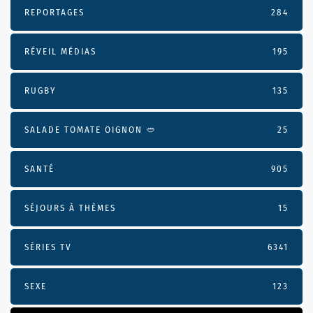
REPORTAGES
284
RÉVEIL MÉDIAS
195
RUGBY
135
SALADE TOMATE OIGNON 🥙
25
SANTÉ
905
SÉJOURS À THÈMES
15
SÉRIES TV
6341
SEXE
123