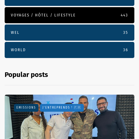
VOYAGES / HÔTEL / LIFESTYLE
443
WEL
35
WORLD
36
Popular posts
EMISSIONS
J'ENTREPRENDS ! 🇫🇷