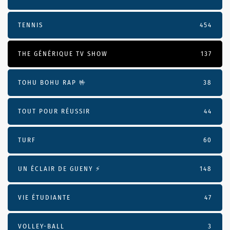
TENNIS
454
THE GÉNÉRIQUE TV SHOW
137
TOHU BOHU RAP 🤟
38
TOUT POUR RÉUSSIR
44
TURF
60
UN ÉCLAIR DE GUENY ⚡️
148
VIE ÉTUDIANTE
47
VOLLEY-BALL
3