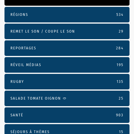
RÉGIONS
534
REMET LE SON / COUPE LE SON
29
REPORTAGES
284
RÉVEIL MÉDIAS
195
RUGBY
135
SALADE TOMATE OIGNON 🥙
25
SANTÉ
903
SÉJOURS À THÈMES
15