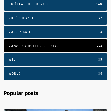
UN ÉCLAIR DE GUENY ⚡️
148
VIE ÉTUDIANTE
47
VOLLEY-BALL
3
VOYAGES / HÔTEL / LIFESTYLE
443
WEL
35
WORLD
36
Popular posts