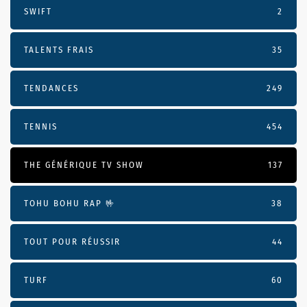
SWIFT
2
TALENTS FRAIS
35
TENDANCES
249
TENNIS
454
THE GÉNÉRIQUE TV SHOW
137
TOHU BOHU RAP 🤟
38
TOUT POUR RÉUSSIR
44
TURF
60