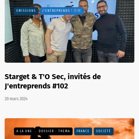
EMISSIONS
J'ENTREPRENDS ! 🇫🇷
Starget & T'O Sec, invités de
J'entreprends #102
20 mars 2024
A LA UNE
DOSSIER - THEMA
FRANCE
SOCIÉTÉ