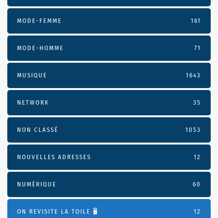
MODE-FEMME
161
MODE-HOMME
71
MUSIQUE
1643
NETWORK
35
NON CLASSÉ
1053
NOUVELLES ADRESSES
12
NUMÉRIQUE
60
ON REVISITE LA TOILE 🖥️
12