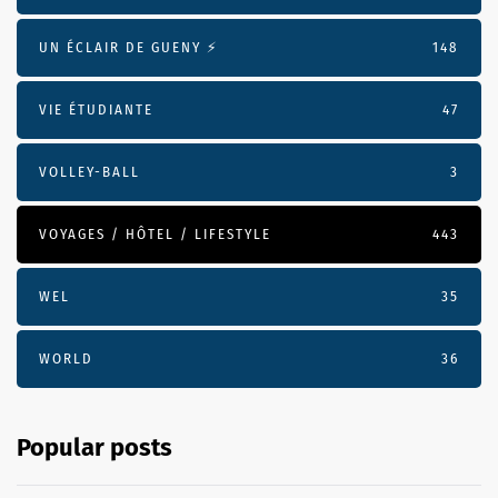
UN ÉCLAIR DE GUENY ⚡️
148
VIE ÉTUDIANTE
47
VOLLEY-BALL
3
VOYAGES / HÔTEL / LIFESTYLE
443
WEL
35
WORLD
36
Popular posts