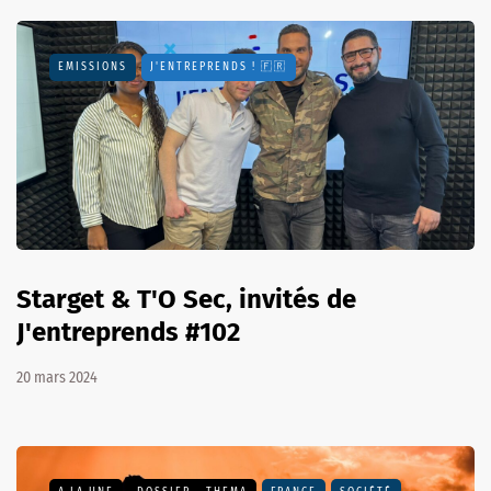
EMISSIONS
J'ENTREPRENDS ! 🇫🇷
Starget & T'O Sec, invités de
J'entreprends #102
20 mars 2024