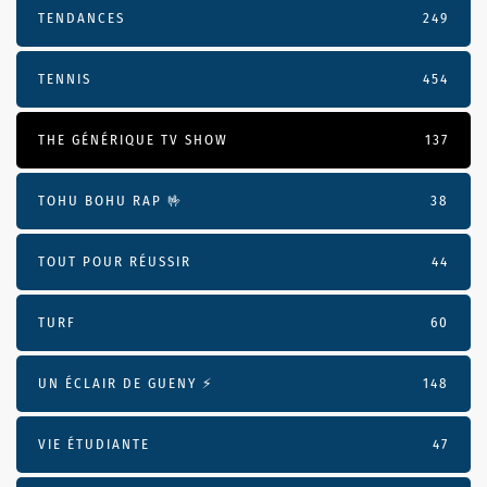
TENDANCES
249
TENNIS
454
THE GÉNÉRIQUE TV SHOW
137
TOHU BOHU RAP 🤟
38
TOUT POUR RÉUSSIR
44
TURF
60
UN ÉCLAIR DE GUENY ⚡️
148
VIE ÉTUDIANTE
47