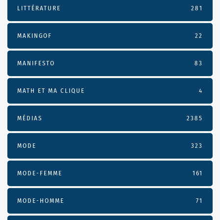
LITTÉRATURE
281
MAKINGOF
22
MANIFESTO
83
MATH ET MA CLIQUE
4
MÉDIAS
2385
MODE
323
MODE-FEMME
161
MODE-HOMME
71