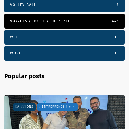
VOLLEY-BALL
3
VOYAGES / HÔTEL / LIFESTYLE
443
WEL
35
WORLD
36
Popular posts
EMISSIONS
J'ENTREPRENDS ! 🇫🇷