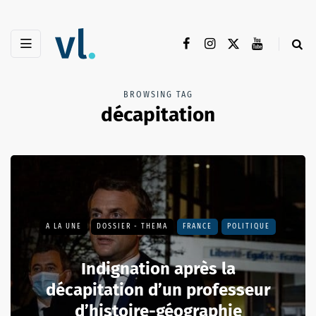
BROWSING TAG
décapitation
A LA UNE
DOSSIER - THEMA
FRANCE
POLITIQUE
Indignation après la
décapitation d’un professeur
d’histoire-géographie