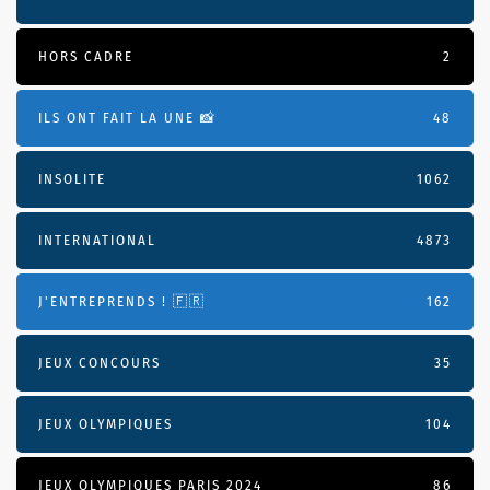
HORS CADRE
2
ILS ONT FAIT LA UNE 📸
48
INSOLITE
1062
INTERNATIONAL
4873
J'ENTREPRENDS ! 🇫🇷
162
JEUX CONCOURS
35
JEUX OLYMPIQUES
104
JEUX OLYMPIQUES PARIS 2024
86