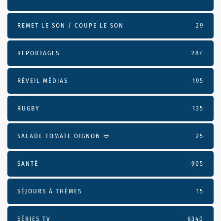
REMET LE SON / COUPE LE SON
29
REPORTAGES
284
RÉVEIL MÉDIAS
195
RUGBY
135
SALADE TOMATE OIGNON 🥙
25
SANTÉ
905
SÉJOURS À THÈMES
15
SÉRIES TV
6340