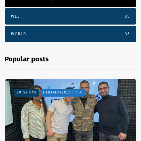
WEL
35
WORLD
36
Popular posts
EMISSIONS
J'ENTREPRENDS ! 🇫🇷