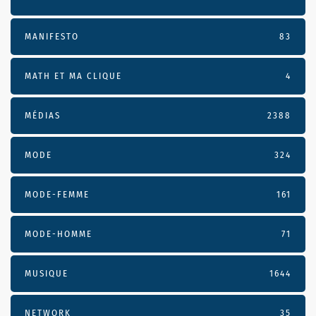
MANIFESTO
83
MATH ET MA CLIQUE
4
MÉDIAS
2388
MODE
324
MODE-FEMME
161
MODE-HOMME
71
MUSIQUE
1644
NETWORK
35