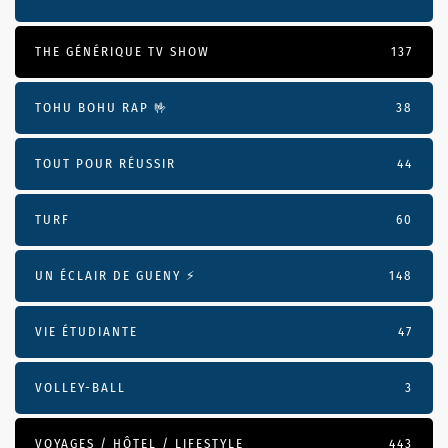
THE GÉNÉRIQUE TV SHOW
137
TOHU BOHU RAP 🤟
38
TOUT POUR RÉUSSIR
44
TURF
60
UN ÉCLAIR DE GUENY ⚡️
148
VIE ÉTUDIANTE
47
VOLLEY-BALL
3
VOYAGES / HÔTEL / LIFESTYLE
443