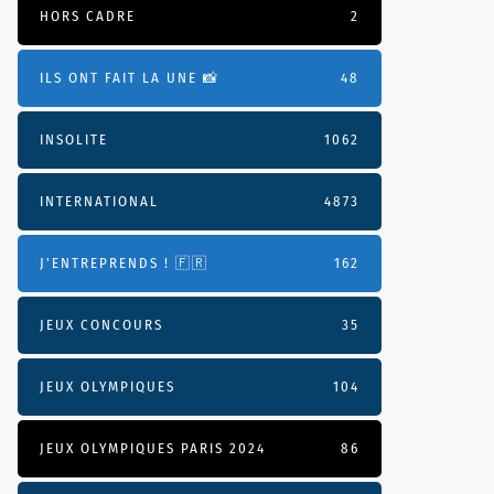
HORS CADRE
2
ILS ONT FAIT LA UNE 📸
48
INSOLITE
1062
INTERNATIONAL
4873
J'ENTREPRENDS ! 🇫🇷
162
JEUX CONCOURS
35
JEUX OLYMPIQUES
104
JEUX OLYMPIQUES PARIS 2024
86