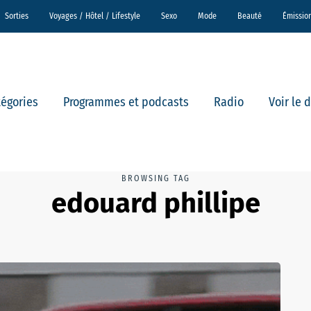
Sorties
Voyages / Hôtel / Lifestyle
Sexo
Mode
Beauté
Émissio
tégories
Programmes et podcasts
Radio
Voir le 
BROWSING TAG
edouard phillipe