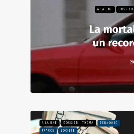
A LA UNE
DOSSIER
La mortal
un recor
28
A LA UNE
DOSSIER - THEMA
ECONOMIE
FRANCE
SOCIÉTÉ