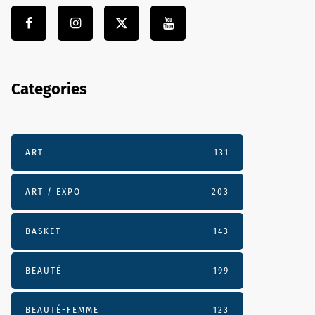
Categories
ART
131
ART / EXPO
203
BASKET
143
BEAUTÉ
199
BEAUTÉ-FEMME
123