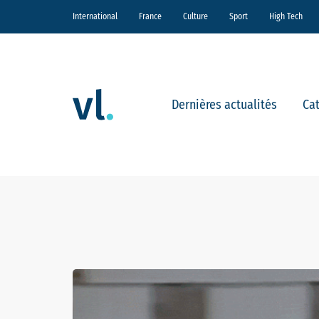
International
France
Culture
Sport
High Tech
Dernières actualités
Ca