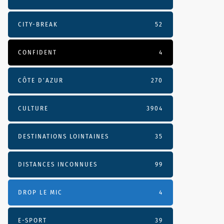
CITY-BREAK
52
CONFIDENT
4
CÔTE D’AZUR
270
CULTURE
3904
DESTINATIONS LOINTAINES
35
DISTANCES INCONNUES
99
DROP LE MIC
4
E-SPORT
39