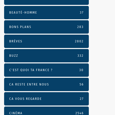
BEAUTÉ-HOMME
37
BONS PLANS
283
BRÈVES
2802
BUZZ
332
C'EST QUOI TA FRANCE ?
30
CA RESTE ENTRE NOUS
56
CA VOUS REGARDE
27
CINÉMA
2546