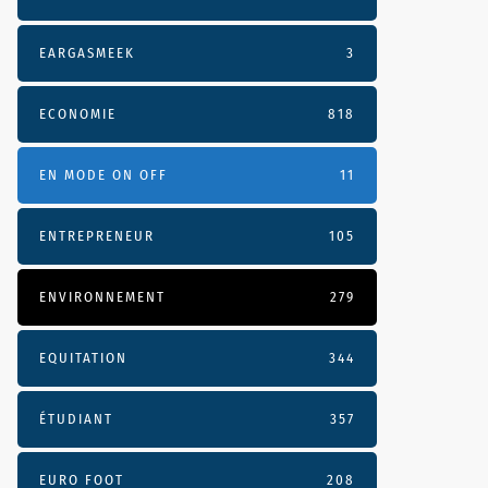
EARGASMEEK
3
ECONOMIE
818
EN MODE ON OFF
11
ENTREPRENEUR
105
ENVIRONNEMENT
279
EQUITATION
344
ÉTUDIANT
357
EURO FOOT
208