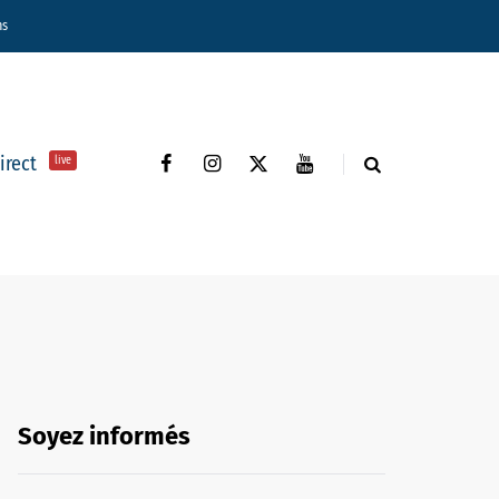
ns
direct
live
Soyez informés