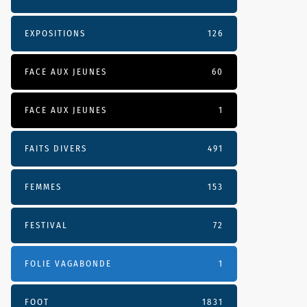
EXPOSITIONS
126
FACE AUX JEUNES
60
FACE AUX JEUNES
1
FAITS DIVERS
491
FEMMES
153
FESTIVAL
72
FOLIE VAGABONDE
1
FOOT
1831