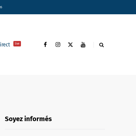
ns
direct
live
Soyez informés