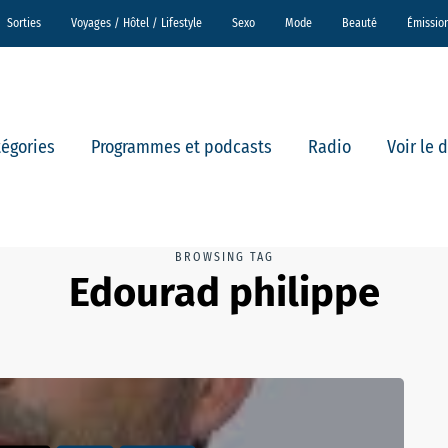
Sorties
Voyages / Hôtel / Lifestyle
Sexo
Mode
Beauté
Émissio
tégories
Programmes et podcasts
Radio
Voir le 
BROWSING TAG
Edourad philippe