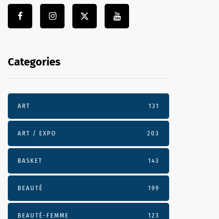
Categories
ART
131
ART / EXPO
203
BASKET
143
BEAUTÉ
199
BEAUTÉ-FEMME
123