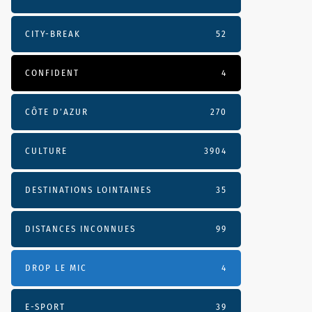
CITY-BREAK
52
CONFIDENT
4
CÔTE D’AZUR
270
CULTURE
3904
DESTINATIONS LOINTAINES
35
DISTANCES INCONNUES
99
DROP LE MIC
4
E-SPORT
39