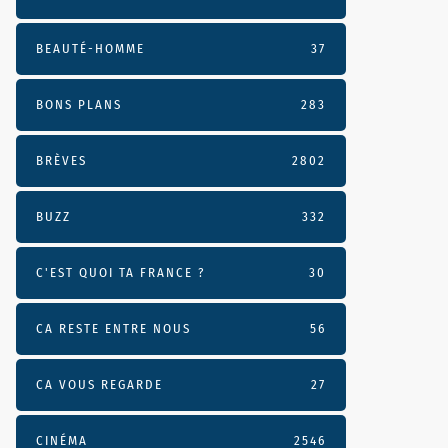
BEAUTÉ-HOMME
37
BONS PLANS
283
BRÈVES
2802
BUZZ
332
C'EST QUOI TA FRANCE ?
30
CA RESTE ENTRE NOUS
56
CA VOUS REGARDE
27
CINÉMA
2546