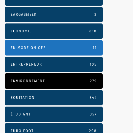
EARGASMEEK
3
ECONOMIE
818
EN MODE ON OFF
11
ENTREPRENEUR
105
ENVIRONNEMENT
279
EQUITATION
344
ÉTUDIANT
357
EURO FOOT
208