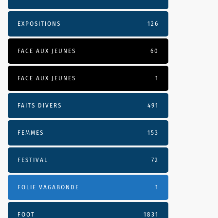
EXPOSITIONS
126
FACE AUX JEUNES
60
FACE AUX JEUNES
1
FAITS DIVERS
491
FEMMES
153
FESTIVAL
72
FOLIE VAGABONDE
1
FOOT
1831