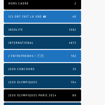
HORS CADRE
2
ILS ONT FAIT LA UNE 📸
48
INSOLITE
1062
INTERNATIONAL
4873
J'ENTREPRENDS ! 🇫🇷
162
JEUX CONCOURS
35
JEUX OLYMPIQUES
104
JEUX OLYMPIQUES PARIS 2024
86