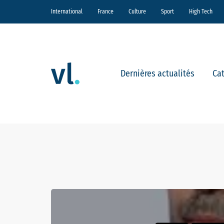
International
France
Culture
Sport
High Tech
Dernières actualités
Ca