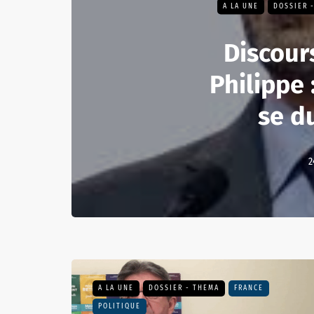
A LA UNE
DOSSIER 
Discour
Philippe 
se d
2
A LA UNE
DOSSIER - THEMA
FRANCE
POLITIQUE