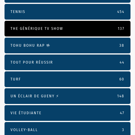
TENNIS
454
THE GÉNÉRIQUE TV SHOW
137
TOHU BOHU RAP 🤟
38
TOUT POUR RÉUSSIR
44
TURF
60
UN ÉCLAIR DE GUENY ⚡️
148
VIE ÉTUDIANTE
47
VOLLEY-BALL
3