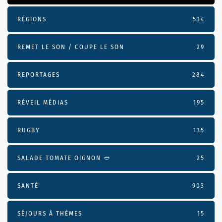
RÉGIONS
534
REMET LE SON / COUPE LE SON
29
REPORTAGES
284
RÉVEIL MÉDIAS
195
RUGBY
135
SALADE TOMATE OIGNON 🥙
25
SANTÉ
903
SÉJOURS À THÈMES
15