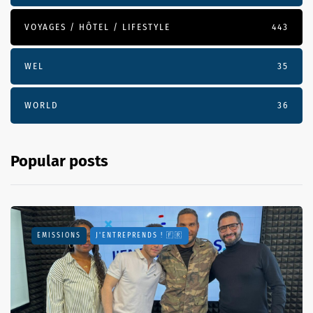
VOYAGES / HÔTEL / LIFESTYLE
443
WEL
35
WORLD
36
Popular posts
EMISSIONS
J'ENTREPRENDS ! 🇫🇷